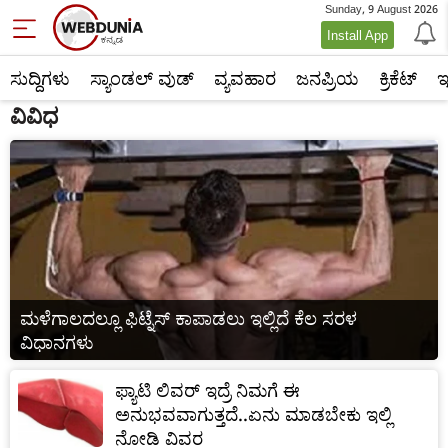
Sunday, 9 August 2026
Miscellaneous
Install App
ಸುದ್ದಿಗಳು
ಸ್ಯಾಂಡಲ್ ವುಡ್
ವ್ಯವಹಾರ
ಜನಪ್ರಿಯ
ಕ್ರಿಕೆಟ್‌
ಇ
ವಿವಿಧ
ಮಳೆಗಾಲದಲ್ಲೂ ಫಿಟ್ನೆಸ್ ಕಾಪಾಡಲು ಇಲ್ಲಿದೆ ಕೆಲ ಸರಳ
ವಿಧಾನಗಳು
ಫ್ಯಾಟಿ ಲಿವರ್ ಇದ್ರೆ ನಿಮಗೆ ಈ
ಅನುಭವವಾಗುತ್ತದೆ..ಏನು ಮಾಡಬೇಕು ಇಲ್ಲಿ
ನೋಡಿ ವಿವರ