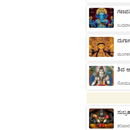
ಗಣಪತಿ 
ಬುಧವಾರ
ದುರ್ಗ
ಮಂಗಳವ
ಶಿವ ಅ
ಸೋಮವಾ
ಸುಬ್ರಹ
ಶನಿವಾರ