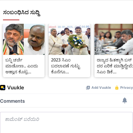
ಸಂಬಂಧಿಸಿದ ಸುದ್ದಿ
ಬನ್ನಿ ಚರ್ಚೆ
2023 ಸಿಎಂ
ರಾಜ್ಯದ ಹಿತಕ್ಕಾಗಿ ಬಸ್
ಮಾಡೋಣ.. ಎಂದು
ಬದಲಾವಣೆ ಗುಟ್ಟು
ದರ ಏರಿಕೆ ಮಾಡ್ತಿದ್ದೇವೆ
ಆಹ್ವಾನ ಕೊಟ್ಟ
ಕೊನೆಗೂ
ಸಿಎಂ ಡಿಕೆ
ಕುಮಾರಸ್ವಾಮಿ, ನಾನು
ಬಹಿರಂಗವಾಗಿ ಬಿಚ್ಚಿಟ್ಟ
ಶಿವಕುಮಾರ್
ರೆಡಿ ಎಂದು ಡೇಟ್
ಡಿಕೆ ಶಿವಕುಮಾರ್
ಕೊಟ್ಟ ಡಿಕೆಶಿ