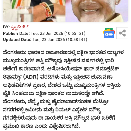
BY:
ಕೃಷ್ಣವೇಣಿ ಕೆ
Publish Date:
Tue, 23 Jun 2026 (10:55 IST)
Updated Date:
Tue, 23 Jun 2026 (10:58 IST)
ಬೆಂಗಳೂರು: ಭಾರತದ ರಾಜಕಾರಣದಲ್ಲಿ ದಕ್ಷಿಣ ಭಾರತದ ರಾಜ್ಯಗಳ
ಮುಖ್ಯಮಂತ್ರಿಗಳ ಆಸ್ತಿ ಮೌಲ್ಯವು ಇತ್ತೀಚಿನ ವರ್ಷಗಳಲ್ಲಿ ಭಾರಿ
ಚರ್ಚೆಗೆ ಕಾರಣವಾಗಿದೆ. ಅಸೋಸಿಯೇಷನ್ ​​ಫಾರ್ ಡೆಮಾಕ್ರಟಿಕ್
ರಿಫಾರ್ಮ್ಸ್ (ADR) ವರದಿಗಳು ಮತ್ತು ಇತ್ತೀಚಿನ ಚುನಾವಣಾ
ಅಫಿಡವಿಟ್‌ಗಳ ಪ್ರಕಾರ, ದೇಶದ ಒಟ್ಟು ಮುಖ್ಯಮಂತ್ರಿಗಳ ಆಸ್ತಿಯ
ಪೈಕಿ ಸಿಂಹಪಾಲು ದಕ್ಷಿಣ ಭಾರತದ ನಾಯಕರದ್ದೇ ಆಗಿದೆ.
ಬೆಂಗಳೂರು, ಚೆನ್ನೈ ಮತ್ತು ಹೈದರಾಬಾದ್‌ನಂತಹ ಮೆಟ್ರೋ
ನಗರಗಳಲ್ಲಿ ಜಮೀನು ಮತ್ತು ರಿಯಲ್ ಎಸ್ಟೇಟ್ ಮೌಲ್ಯ
ಗಗನಕ್ಕೇರಿರುವುದು ಈ ನಾಯಕರ ಆಸ್ತಿ ಮೌಲ್ಯದ ಭಾರಿ ಏರಿಕೆಗೆ
ಪ್ರಮುಖ ಕಾರಣ ಎಂದು ವಿಶ್ಲೇಷಿಸಲಾಗಿದೆ.