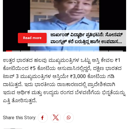
ಜಾರ್ಖಂಡ್ ವಿದ್ಯಾರ್ಥಿ ಪ್ರತಿಭಟನೆ: ಸೋನಮ್
Read more
ವಾಂಗ್ಚುಕ್ ಕರೆ ಬರುತ್ತಿದ್ದ ಹಾಗೇ ಉಪವಾಸ
ಸತ್ಯಾಗ್ರಹ ನಿಲ್ಲಿಸಿದ ದೇವೇಂದ್ರ ನಾಥ್
ಉತ್ತರ ಭಾರತದ ಹಲವು ಮುಖ್ಯಮಂತ್ರಿಗಳ ಒಟ್ಟು ಆಸ್ತಿ ಕೇವಲ ₹1
ಕೋಟಿಯಿಂದ ₹5 ಕೋಟಿಯ ಆಸುಪಾಸಿನಲ್ಲಿದ್ದರೆ, ದಕ್ಷಿಣ ಭಾರತದ
ಟಾಪ್ 3 ಮುಖ್ಯಮಂತ್ರಿಗಳ ಆಸ್ತಿಯೇ ₹3,000 ಕೋಟಿಯ ಗಡಿ
ದಾಟುತ್ತದೆ. ಇದು ಭಾರತೀಯ ರಾಜಕಾರಣದಲ್ಲಿ ಪ್ರಾದೇಶಿಕವಾಗಿ
ಇರುವ ಆರ್ಥಿಕ ಮತ್ತು ಉದ್ಯಮ ರಂಗದ ಬೆಳವಣಿಗೆಯ ಭಿನ್ನತೆಯನ್ನು
ಎತ್ತಿ ತೋರಿಸುತ್ತದೆ.
Share this Story: