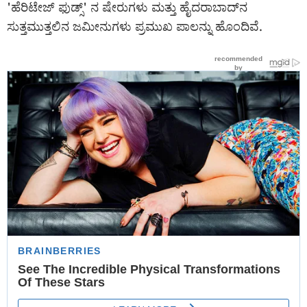
'ಹೆರಿಟೇಜ್ ಫುಡ್ಸ್' ನ ಷೇರುಗಳು ಮತ್ತು ಹೈದರಾಬಾದ್‌ನ
ಸುತ್ತಮುತ್ತಲಿನ ಜಮೀನುಗಳು ಪ್ರಮುಖ ಪಾಲನ್ನು ಹೊಂದಿವೆ.