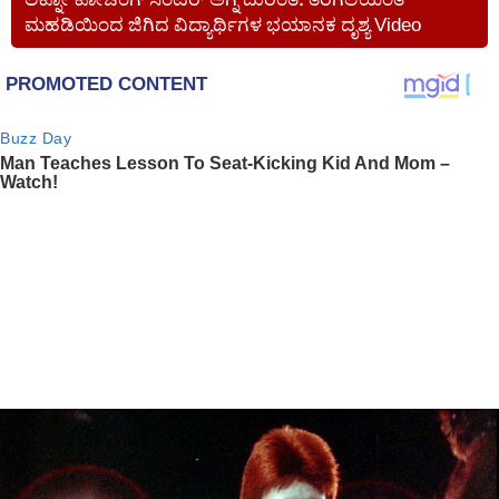
ಮಹಡಿಯಿಂದ ಜಿಗಿದ ವಿದ್ಯಾರ್ಥಿಗಳ ಭಯಾನಕ ದೃಶ್ಯ Video