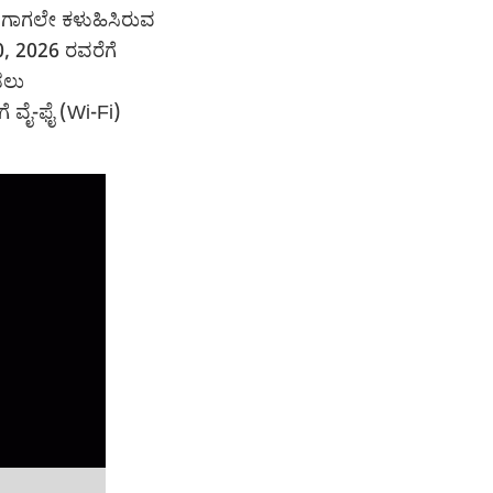
ಈಗಾಗಲೇ ಕಳುಹಿಸಿರುವ
, 2026 ರವರೆಗೆ
ಡಲು
ೆ ವೈ-ಫೈ (Wi-Fi)