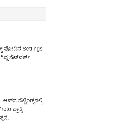
್ಡ್ ಫೋನಿನ Settings
್ದ ನೆಟ್‌ವರ್ಕ್
್‌ನ ಸೆಟ್ಟಿಂಗ್ಸ್‌ನಲ್ಲಿ
 ಪ್ರಾಕ್ಸಿ
ತದೆ.