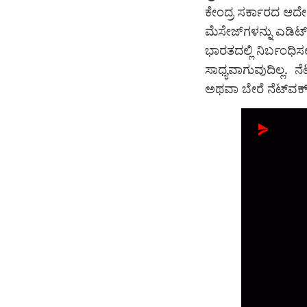
ಕೇಂದ್ರ ಸರ್ಕಾರದ ಆದ
ಮೆಸೇಜ್‌ಗಳನ್ನು ಎಡಿ
ಭಾರತದಲ್ಲಿ ನಿರ್ಬಂಧಿ
ಸಾಧ್ಯವಾಗುವುದಿಲ್ಲ. ನ
ಅಥವಾ ಬೇರೆ ನೆಟ್‌ವರ್