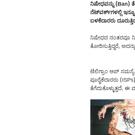
ನಿಷೇಧವನ್ನು (Ban) ತ
ನೆಟ್‌ವರ್ಕ್‌ಗಳಲ್ಲಿ ಇನ
ಬಳಕೆದಾರರು ದೂರುತ್ತಿದ್
ನಿಷೇಧದ ನಂತರವೂ ನಿಮ್
ತೋರಿಸುತ್ತಿದ್ದರೆ, ಅದ
ಟೆಲಿಗ್ರಾಂ ಆಪ್ ಸಮಸ್
ಪೂರೈಕೆದಾರರು (ISPs) 
ತೆಗೆದುಕೊಳ್ಳುತ್ತದೆ. 