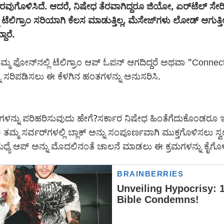
ೆರವುಗೊಳಿಸಿದೆ. ಆದರೆ, ನಿಷೇಧ ತೆರವಾಗಿದ್ದರೂ ಜಿಯೋ, ಏರ್‌ಟೆಲ್ ಸೇ
್ನೂ ಟೆಲಿಗ್ರಾಂ ಸರಿಯಾಗಿ ಕೆಲಸ ಮಾಡುತ್ತಿಲ್ಲ, ಮೆಸೇಜ್‌ಗಳು ಲೋಡ್ ಆಗುತ್
ದಾರೆ.
ಮ ಫೋನ್‌ನಲ್ಲಿ ಟೆಲಿಗ್ರಾಂ ಆಪ್ ಓಪನ್ ಆಗದಿದ್ದರೆ ಅಥವಾ "Connec
ನ್ನು ಸರಿಪಡಿಸಲು ಈ ಕೆಳಗಿನ ಹಂತಗಳನ್ನು ಅನುಸರಿಸಿ.
ಯೆಗಳನ್ನು ಪರಿಹರಿಸುವುದು ಹೇಗೆ?ಸರ್ಕಾರ ನಿಷೇಧ ಹಿಂತೆಗೆದುಕೊಂಡರೂ 
ತಮ್ಮ ಸರ್ವರ್‌ಗಳಲ್ಲಿ ಬ್ಲಾಕ್ ಅನ್ನು ಸಂಪೂರ್ಣವಾಗಿ ಮುಕ್ತಗೊಳಿಸಲು ಸ
ಈ ಮಧ್ಯೆ ಆಪ್ ಅನ್ನು ಮೊದಲಿನಂತೆ ಚಾಲನೆ ಮಾಡಲು ಈ ಕ್ರಮಗಳನ್ನು ಕೈಗೊಳ್ಳ