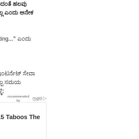
ರಿದಂತೆ ಹಲವು
ತಿಲ್ಲ ಎಂದು ಅನೇಕ
ting..." ಎಂದು
ಇಂಟರ್ನೆಟ್ ಸೇವಾ
್ವಲ್ಪ ಸಮಯ
ಿ: