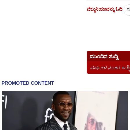
ವೆಬ್ದುನಿಯಾವನ್ನು ಓದಿ
ಸು
ಮುಂದಿನ ಸುದ್ದಿ
ವರ್ಷಗಳ ನಂತರ ಕಾಶ್ಮ