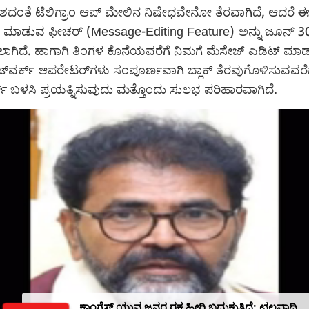
ೇಶದಂತೆ ಟೆಲಿಗ್ರಾಂ ಆಪ್ ಮೇಲಿನ ನಿಷೇಧವೇನೋ ತೆರವಾಗಿದೆ, ಆದರೆ 
ಟ್ ಮಾಡುವ ಫೀಚರ್ (Message-Editing Feature) ಅನ್ನು ಜೂನ್ 30
ಸಲಾಗಿದೆ. ಹಾಗಾಗಿ ತಿಂಗಳ ಕೊನೆಯವರೆಗೆ ನಿಮಗೆ ಮೆಸೇಜ್ ಎಡಿಟ್ ಮಾ
ೆಟ್‌ವರ್ಕ್ ಆಪರೇಟರ್‌ಗಳು ಸಂಪೂರ್ಣವಾಗಿ ಬ್ಲಾಕ್ ತೆರವುಗೊಳಿಸುವವರೆಗ
ಕ್ ಬಳಸಿ ಪ್ರಯತ್ನಿಸುವುದು ಮತ್ತೊಂದು ಸುಲಭ ಪರಿಹಾರವಾಗಿದೆ.
ಕಾಂಗ್ರೆಸ್ ಯುವ ಜನರ ರಕ್ತ ಹೀರಿ ಬದುಕುತ್ತಿದೆ: ಛಲವಾದಿ