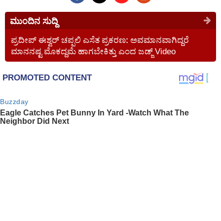
ಮುಂದಿನ ಸುದ್ದಿ
ಪ್ರದೀಪ್ ಈಶ್ವರ್ ಚಪ್ಪಲಿ ಎಸೆತ ಪ್ರಕರಣ: ಅವಮಾನವಾಗಿದ್ದರೆ
ಮಾನನಷ್ಟ ಮೊಕದ್ದಮೆ ಹಾಗಬೇಕಿತ್ತು ಎಂದ ಜಡ್ಜ್ Video