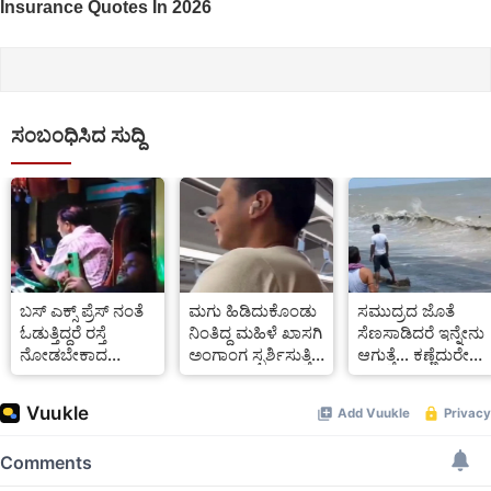
ಸಂಬಂಧಿಸಿದ ಸುದ್ದಿ
ಬಸ್ ಎಕ್ಸ್ ಪ್ರೆಸ್ ನಂತೆ
ಮಗು ಹಿಡಿದುಕೊಂಡು
ಸಮುದ್ರದ ಜೊತೆ
ಓಡುತ್ತಿದ್ದರೆ ರಸ್ತೆ
ನಿಂತಿದ್ದ ಮಹಿಳೆ ಖಾಸಗಿ
ಸೆಣಸಾಡಿದರೆ ಇನ್ನೇನು
ನೋಡಬೇಕಾದ
ಅಂಗಾಂಗ ಸ್ಪರ್ಶಿಸುತ್ತಿದ್ದ
ಆಗುತ್ತೆ... ಕಣ್ಣೆದುರೇ
ಡ್ರೈವರ್ ಮೊಬೈಲ್ ನಲ್ಲಿ
ವ್ಯಕ್ತಿ: ಕ್ಯಾಮರಾದಲ್ಲಿ
ಮಹಿಳೆಯನ್ನು
ಮಗ್ನ: ಭಯಾನಕ
ಸೆರೆಯಾಯ್ತು ದೃಶ್ಯ
ಸೆಳೆದುಕೊಂಡ
Video
Video
ಅಲೆಗಳು: ಭೀಕರ
Video