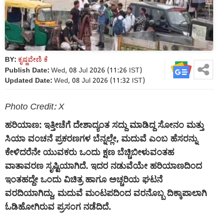
BY:
ಕೃಷ್ಣವೇಣಿ ಕೆ
Publish Date:
Wed, 08 Jul 2026 (11:26 IST)
Updated Date:
Wed, 08 Jul 2026 (11:32 IST)
Photo Credit: X
ಹರಿಯಾಣ: ಇತ್ತೀಚೆಗೆ ದೇಶಾದ್ಯಂತ ಸದ್ದು ಮಾಡಿದ್ದ ಸೋನಂ ಮತ್ತು
ಸಿಯಾ ವಂಚನೆ ಪ್ರಕರಣಗಳ ಬೆನ್ನಲ್ಲೇ, ಮದುವೆ ಎಂಬ ಹೆಸರನ್ನು
ಕೇಳಿದರೆನೇ ಯುವಕರು ಒಂದು ಕ್ಷಣ ಬೆಚ್ಚಿಬೀಳುವಂತಹ
ವಾತಾವರಣ ಸೃಷ್ಟಿಯಾಗಿದೆ. ಇದರ ನಡುವೆಯೇ ಹರಿಯಾಣದಿಂದ
ಇಂತಹದ್ದೇ ಒಂದು ವಿಚಿತ್ರ ಹಾಗೂ ಅಚ್ಚರಿಯ ಘಟನೆ
ವರದಿಯಾಗಿದ್ದು, ಮದುವೆ ಮಂಟಪದಿಂದ ವರನೊಬ್ಬ ದಿಕ್ಕಾಪಾಲಾಗಿ
ಓಡಿಹೋಗಿರುವ ಪ್ರಸಂಗ ನಡೆದಿದೆ.