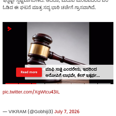
ಇನ್ನಷ್ಟೇ ಸ್ಪಷ್ಟವಾಗಬೇಕಿದೆ. ಆದರೂ, ಮದುವೆ ಮಂಟಪದಿಂದ ವರ
ಓಡಿದ ಈ ಘಟನೆ ಮಾತ್ರ ಸದ್ಯ ಭಾರಿ ಚರ್ಚೆಗೆ ಗ್ರಾಸವಾಗಿದೆ.
ಮಾಫಿ ಸಾಕ್ಷಿ ಎಂದರೇನು, ಇದರಿಂದ
Read more
ಆರೋಪಿಗೆ ಲಾಭವೇ, ಕೇಸ್ ಇತ್ಯರ್ಥ
ಸುಲಭವೇ ಇಲ್ಲಿದೆ ವಿವರ
pic.twitter.com/XgWtcu43IL
— VIKRAM (@Gobhiji3)
July 7, 2026