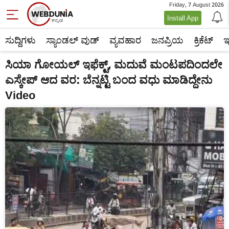
Friday, 7 August 2026
Install App
ಸುದ್ದಿಗಳು
ಸ್ಯಾಂಡಲ್ ವುಡ್
ವ್ಯವಹಾರ
ಜನಪ್ರಿಯ
ಕ್ರಿಕೆಟ್‌
ಇ
ಸಿಯಾ ಗೋಯಲ್ ಇಫೆಕ್ಟ್, ಮದುವೆ ಮಂಟಪದಿಂದಲೇ
ಎಸ್ಕೇಪ್ ಆದ ವರ: ಬೆನ್ನಟ್ಟಿ ಬಂದ ವಧು ಮಾಡಿದ್ದೇನು
Video