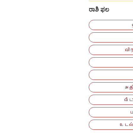
ರಾಶಿ ಫಲ
வி
அத
வீட
உடல்