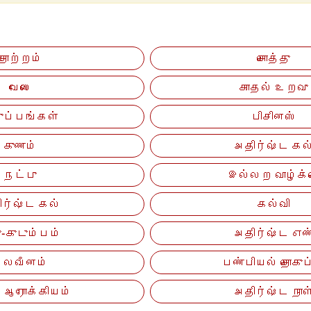
தோற்றம்
சொத்து
வேலை
காதல் உறவு
ருப்பங்கள்
பிசினஸ்
குணம்
அதிர்ஷ்ட கல
நட்பு
இல்லற வாழ்க்
ிர்ஷ்ட கல்
கல்வி
ு-குடும்பம்
அதிர்ஷ்ட எண
பலவீனம்
பண்பியல் தொகுப
 ஆரோக்கியம்
அதிர்ஷ்ட நாள