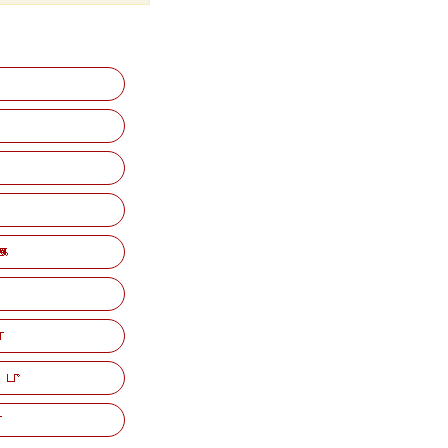
்
கை
்
்பு
்