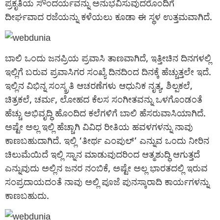
ಪ್ರಕೃತಿಯ ಸೌಂದರ್ಯವನ್ನು ಅನುಭವಿಸುವುದರೊಂದಿಗೆ
ದೀರ್ಘವಾದ ರಜೆಯನ್ನು ಕಳೆಯಲು ಕೂಡಾ ಈ ಸ್ಥಳ ಉತ್ತಮವಾಗಿದೆ.
ಬಾಲಿ ಒಂದು ಜನಪ್ರಿಯ ಪ್ರವಾಸಿ ತಾಣವಾಗಿದೆ, ಇತ್ತೀಚಿನ ದಿನಗಳಲ್ಲಿ
ಇಲ್ಲಿಗೆ ಬರುವ ಪ್ರವಾಸಿಗರ ಸಂಖ್ಯೆ ದಿನದಿಂದ ದಿನಕ್ಕೆ ಹೆಚ್ಚುತ್ತಲೇ ಇದೆ.
ಇಲ್ಲಿನ ವಿಭಿನ್ನ ಸಂಸ್ಕ್ರತಿ ಆಚರಣೆಗಳು ಆಧುನಿಕ ನೃತ್ಯ, ಶಿಲ್ಪಕಲೆ,
ಚಿತ್ರಕಲೆ, ಚರ್ಮ, ಲೋಹದ ಕೆಲಸ ಸಂಗೀತವನ್ನು ಒಳಗೊಂಡಂತೆ
ಹೆಚ್ಚು ಅಭಿವೃದ್ಧಿ ಹೊಂದಿದ ಕಲೆಗಳಿಗೆ ಬಾಲಿ ಹೆಸರುವಾಸಿಯಾಗಿದೆ.
ಅಷ್ಟೇ ಅಲ್ಲ ಇಲ್ಲಿ ಹೆಚ್ಚಾಗಿ ವಿವಿಧ ರೀತಿಯ ಹವಳಗಳನ್ನು ನಾವು
ಕಾಣಬಹುದಾಗಿದೆ. ಇಲ್ಲಿ ‘ತೀರ್ಥ ಎಂಪುಲ್’ ಎನ್ನುವ ಒಂದು ನೀರಿನ
ಚಿಲುಮೆಯಿದೆ ಇಲ್ಲಿ ಸ್ನಾನ ಮಾಡುವುದರಿಂದ ಆತ್ಮಶುದ್ಧಿ ಆಗುತ್ತದೆ
ಎನ್ನುವುದು ಅಲ್ಲಿನ ಜನರ ನಂಬಿಕೆ, ಅಷ್ಟೇ ಅಲ್ಲ ಭಾರತದಲ್ಲಿ ಇರುವ
ಸಂಪ್ರದಾಯದಂತೆ ನಾವು ಅಲ್ಲಿ ಪೂಜೆ ಪುನಸ್ಕಾರಾದಿ ಕಾರ್ಯಗಳನ್ನು
ಕಾಣಬಹುದು.