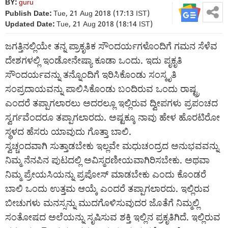
BY:
guru
Publish Date:
Tue, 21 Aug 2018 (17:13 IST)
Updated Date:
Tue, 21 Aug 2018 (18:14 IST)
ಜಗತ್ತಿನಲ್ಲಿಯೇ ತನ್ನ ಪ್ರಾಕೃತಿಕ ಸೌಂದರ್ಯಗಳೊಂದಿಗೆ ಗಮನ ಸೆಳೆವ
ದೇಶಗಳಲ್ಲಿ ಇಂಡೋನೇಷ್ಯಾ ಕೂಡಾ ಒಂದು. ಇದು ಪೃಕೃತಿ
ಸೌಂದರ್ಯವನ್ನು ತನ್ನೊಂದಿಗೆ ಇರಿಸಿಕೊಂಡು ಸಂಸ್ಕೃತಿ
ಸಂಪ್ರದಾಯವನ್ನು ಪಾಲಿಸಿಕೊಂಡು ಬಂದಿರುವ ಒಂದು ರಾಷ್ಟ್ರ
ಎಂದರೆ ತಪ್ಪಾಗಲಾರಲು ಅದರಲ್ಲೂ ಇಲ್ಲಿರುವ ದ್ವೀಪಗಳು ಪ್ರಪಂಚದ
ಸ್ವರ್ಗವೆಂದರೂ ತಪ್ಪಾಗಲಾರದು. ಅಷ್ಟಕ್ಕೂ ನಾವು ಹೇಳ ಹೊರಟಿರೋ
ಸ್ಥಳದ ಹೆಸರು ಯಾವುದು ಗೊತ್ತಾ ಬಾಲಿ.
ಸ್ವಚ್ಚಂದವಾಗಿ ಸುತ್ತಾಡಬೇಕು ಇಲ್ಲವೇ ಮಧುಚಂದ್ರದ ಅನುಭವವನ್ನು
ನಿಮ್ಮ ನೆನಪಿನ ಪುಟದಲ್ಲಿ ಅವಿಸ್ಮರಣೀಯವಾಗಿರಿಸಬೇಕು. ಅಥವಾ
ನಿಮ್ಮ ಪ್ರೇಯಸಿಯನ್ನು ಪ್ರಪೋಸ್‌ ಮಾಡಬೇಕು ಎಂದು ಕೊಂಡರೆ
ಬಾಲಿ ಒಂದು ಉತ್ತಮ ಆಯ್ಕೆ ಎಂದರೆ ತಪ್ಪಾಗಲಾರದು. ಇಲ್ಲಿರುವ
ಬೀಚುಗಳು ಮನಸ್ಸನ್ನು ಮುದಗೊಳಿಸುವುದರ ಜೊತೆಗೆ ನಿಮ್ಮಲ್ಲಿ
ಸಂತೋಷದ ಅಲೆಯನ್ನು ಸೃಷಿಸುವ ಶಕ್ತಿ ಇಲ್ಲಿನ ಪ್ರಕೃತಿಗಿದೆ. ಇಲ್ಲಿರುವ