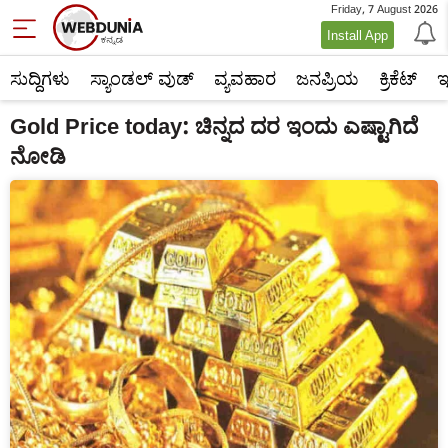
Friday, 7 August 2026
Install App
ಸುದ್ದಿಗಳು
ಸ್ಯಾಂಡಲ್ ವುಡ್
ವ್ಯವಹಾರ
ಜನಪ್ರಿಯ
ಕ್ರಿಕೆಟ್‌
ಇ
Gold Price today: ಚಿನ್ನದ ದರ ಇಂದು ಎಷ್ಟಾಗಿದೆ
ನೋಡಿ