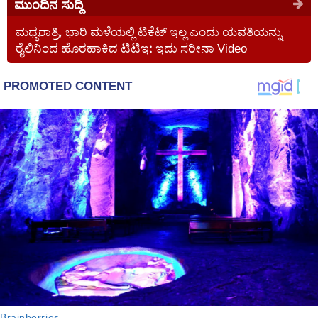
ಮುಂದಿನ ಸುದ್ದಿ
ಮಧ್ಯರಾತ್ರಿ, ಭಾರಿ ಮಳೆಯಲ್ಲಿ ಟಿಕೆಟ್ ಇಲ್ಲ ಎಂದು ಯವತಿಯನ್ನು
ರೈಲಿನಿಂದ ಹೊರಹಾಕಿದ ಟಿಟಿಇ: ಇದು ಸರೀನಾ Video