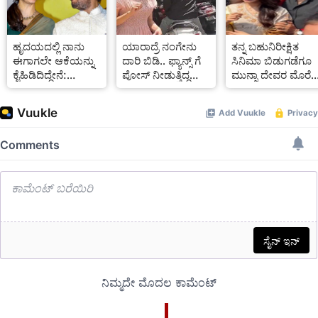
ಹೃದಯದಲ್ಲಿ ನಾನು
ಯಾರಾದ್ರೆ ನಂಗೇನು
ತನ್ನ ಬಹುನಿರೀಕ್ಷಿತ
ಈಗಾಗಲೇ ಆಕೆಯನ್ನು
ದಾರಿ ಬಿಡಿ.. ಫ್ಯಾನ್ಸ್ ಗೆ
ಸಿನಿಮಾ ಬಿಡುಗಡೆಗೂ
ಕೈಹಿಡಿದಿದ್ದೇನೆ:
ಪೋಸ್ ನೀಡುತ್ತಿದ್ದ
ಮುನ್ನಾ ದೇವರ ಮೊರೆ
ಅಮೀರ್‌ ಖಾನ್
ಕಾಜಲ್ ಅಗರ್ವಾಲ್ ಗೆ
ಹೋದ ಸಮಂತಾ, ಪತಿ
ಸ್ಕೂಟಿ ಸವಾರ
ರಾಜ್ ನಿಡಿಮೋರು
ಮಾಡಿದ್ದೇನು Video