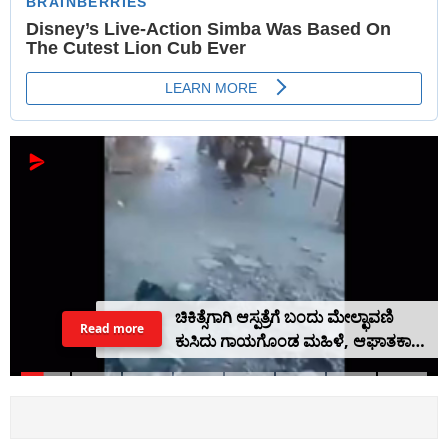
ಚಿಕಿತ್ಸೆಗಾಗಿ ಆಸ್ಪತ್ರೆಗೆ ಬಂದು ಮೇಲ್ಛಾವಣಿ
Read more
ಕುಸಿದು ಗಾಯಗೊಂಡ ಮಹಿಳೆ, ಆಘಾತಕಾರಿ
ವಿಡಿಯೋ