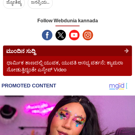
ಜ್ಯೋತಿಷ್ಯ
ಜನಪ್ರಿಯ..
Follow Webdunia kannada
ಮುಂದಿನ ಸುದ್ದಿ
ಧಾರ್ಮಿಕ ತಾಣದಲ್ಲಿ ಯುವಕ, ಯುವತಿ ಅಸಭ್ಯ ವರ್ತನೆ: ಕ್ಯಾಮರಾ
ನೋಡುತ್ತಿದ್ದಂತೇ ಎಸ್ಕೇಪ್ Video