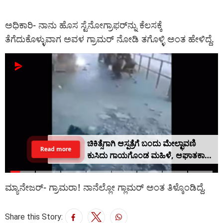
ಅಧಿಕಾರಿ- ನಾನು ಹೊಸ ಸ್ಟೆನೋಗ್ರಾಫರ್‌ನ್ನು ಕೆಲಸಕ್ಕೆ
ತೆಗೆದುಕೊಳ್ಳುವಾಗ ಅವಳ ಗ್ರಾಮರ್ ನೋಡಿ ತಗೊಳ್ಳಿ ಅಂತ ಹೇಳಿದ್ದೆ.
ಚಿಕಿತ್ಸೆಗಾಗಿ ಆಸ್ಪತ್ರೆಗೆ ಬಂದು ಮೇಲ್ಛಾವಣಿ
Read more
ಕುಸಿದು ಗಾಯಗೊಂಡ ಮಹಿಳೆ, ಆಘಾತಕಾರಿ
ವಿಡಿಯೋ
ಮ್ಯಾನೇಜರ್- ಗ್ರಾಮರಾ! ನಾನೆಲ್ಲೋ ಗ್ಲಾಮರ್ ಅಂತ ತಿಳ್ಕೊಂಡಿದ್ದೆ.
Share this Story: