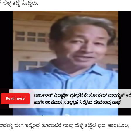
್ಳಿ ತಟ್ಟೆ ಕೊಟ್ಟರು.
ಜಾರ್ಖಂಡ್ ವಿದ್ಯಾರ್ಥಿ ಪ್ರತಿಭಟನೆ: ಸೋನಮ್ ವಾಂಗ್ಚುಕ್ ಕರೆ ಬರುತ್ತಿದ್ದ
Read more
ಹಾಗೇ ಉಪವಾಸ ಸತ್ಯಾಗ್ರಹ ನಿಲ್ಲಿಸಿದ ದೇವೇಂದ್ರ ನಾಥ್
ದಷ್ಟು ಬೇಗ ಇಲ್ಲಿಂದ ಹೋರಟರೆ ನಾವು ಬೆಳ್ಳಿ ತಟ್ಟೆಲಿ ಫಲ, ತಾಂಬೂಲ, ಕವರ್