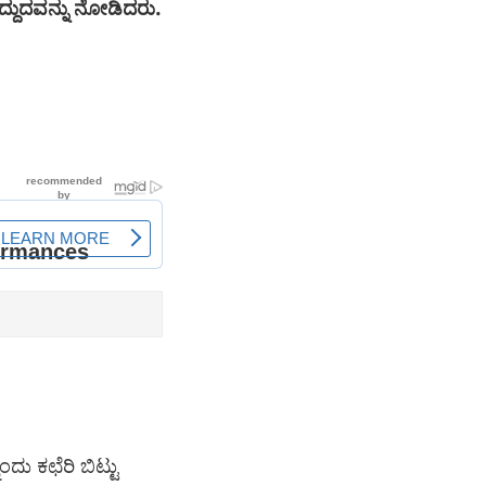
ಿದ್ದುದವನ್ನು ನೋಡಿದರು.
ದು ಕಛೆರಿ ಬಿಟ್ಟು