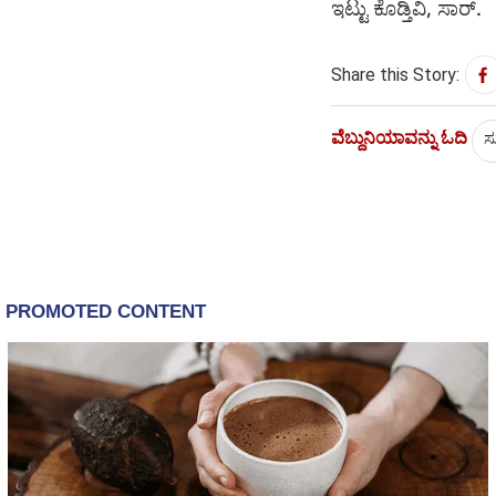
ಇಟ್ಟು ಕೊಡ್ತಿವಿ, ಸಾರ್.
Share this Story:
ವೆಬ್ದುನಿಯಾವನ್ನು ಓದಿ
ಸು