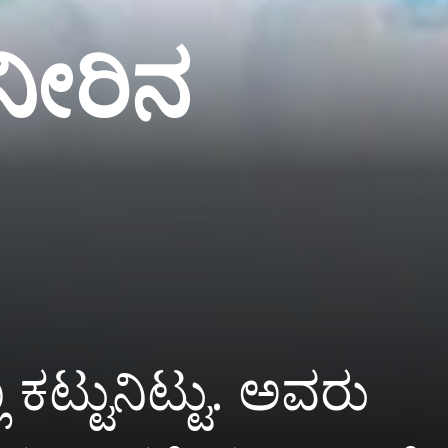
ನೀರಿನ
ಕಟ್ಟುನಿಟ್ಟು. ಅವರು