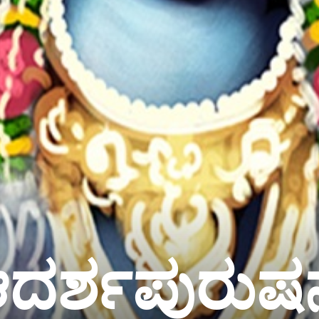
ದರ್ಶಪುರುಷನ