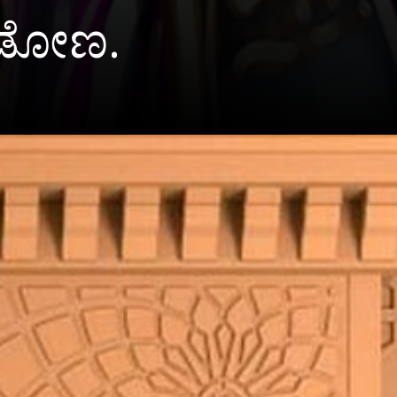
ೋಡೋಣ.