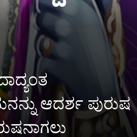
ದಾದ್ಯಂತ
ಮನನ್ನು ಆದರ್ಶ ಪುರುಷ
ುರುಷನಾಗಲು