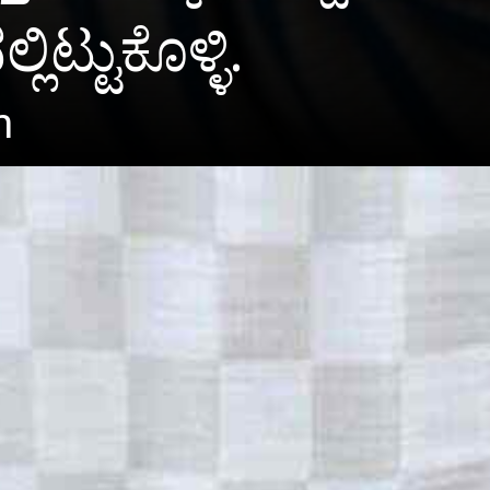
ಟ್ಟುಕೊಳ್ಳಿ.
m