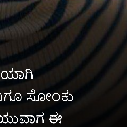
ಚಿಯಾಗಿ
ುವಿಗೂ ಸೋಂಕು
ೊಳೆಯುವಾಗ ಈ