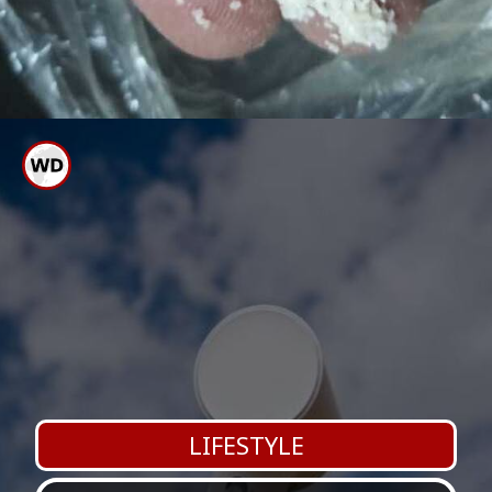
ಉಪ್ಪಿಟ್ಟು ಬೆಂದ ಮೇಲೆ ಮೇಲಿನಿಂದ
ಸ್ವಲ್ಪ ತುಪ್ಪ ಹಾಕಿದರೆ ಘಮವೇ ಬೇರೆ
LIFESTYLE