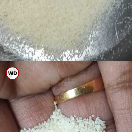
ಉಪ್ಪಿಟ್ಟು ಹುರಿಯುವಾಗ ತಳ
ಹಿಡಿಯದಂತೆ ನೋಡಿಕೊಳ್ಳುವುದು
ಮುಖ್ಯ