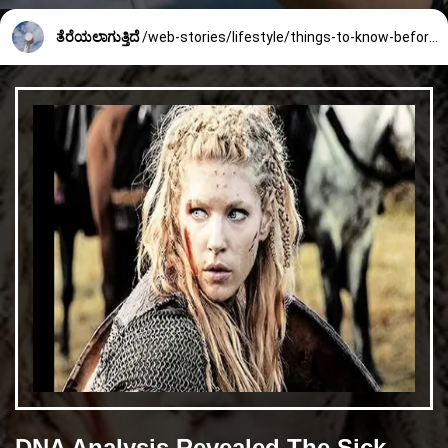
ತೆರೆಯಲಾಗುತ್ತಿದೆ
/web-stories/lifestyle/things-to-know-before-using-hair-dryer-2246_5_1736491880.html