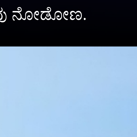
ುವು ನೋಡೋಣ.