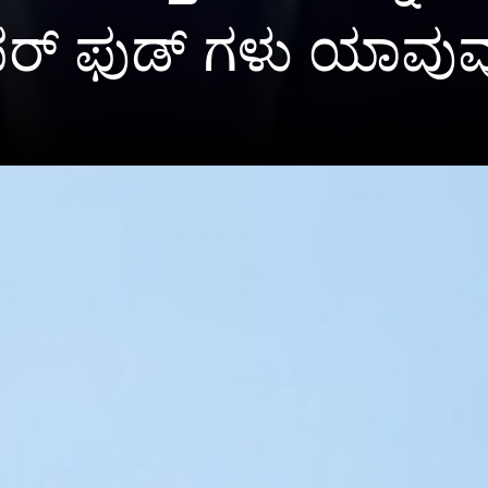
್ ಫುಡ್ ಗಳು ಯಾವ