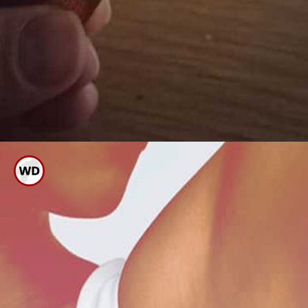
ಬ್ಲೇಡ್ ಫಿಕ್ಸ್ ಮಾಡುವಂತಹ ರೇಝರ್
ನ್ನು ಬಳಸಿದರೆ ಉತ್ತಮ