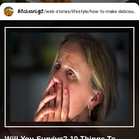
ತೆರೆಯಲಾಗುತ್ತಿದೆ
/web-stories/lifestyle/how-to-make-delicious-onion-ring-2219_5_1735194212.html