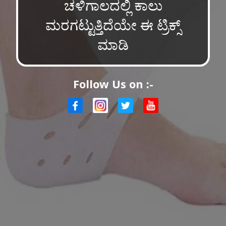
ಚಳಿಗಾಲದಲ್ಲಿ ಕಾಲು
ಮರಗಟ್ಟುತ್ತಿದೆಯೇ ಈ ಟ್ರಿಕ್ಸ್
ಮಾಡಿ
Follow Us on :-