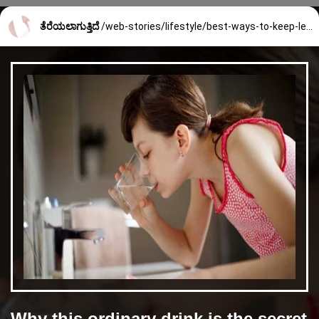
ತೆರೆಯಲಾಗುತ್ತಿದೆ
/web-stories/lifestyle/best-ways-to-keep-leg-warm-during-winter-2241_5_1736318210.html