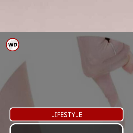
ಈಗ ಶುದ್ಧ ನೀರಿನಿಂದ ತೊಳೆದರೆ
ಸೋಸುವ ಪಾತ್ರೆಯಲ್ಲಿರುವ ಕಲೆ ಮಾಯ
LIFESTYLE