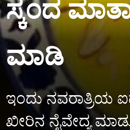
ಸ್ಕಂದ ಮಾತಾ
ಮಾಡಿ
ಇಂದು ನವರಾತ್ರಿಯ ಐದನ
ಖೀರಿನ ನೈವೇದ್ಯ ಮಾ