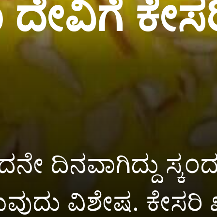
 ದೇವಿಗೆ ಕೇಸ
ೇ ದಿನವಾಗಿದ್ದು ಸ್ಕಂದ
ಡುವುದು ವಿಶೇಷ. ಕೇಸರ