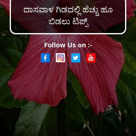
ದಾಸವಾಳ ಗಿಡದಲ್ಲಿ ಹೆಚ್ಚು ಹೂ
ಬಿಡಲು ಟಿಪ್ಸ್
Follow Us on :-