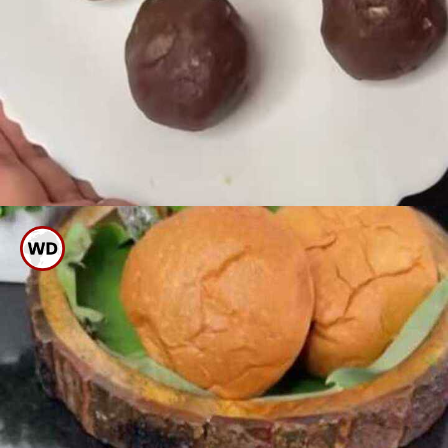
ಈಗ ಇದನ್ನು ತುಪ್ಪಸವರಿದ ಪ್ಲೇಟರ್ ಗೆ
ಹಾಕಿ ಕೈಯಿಂದ ನಾದಿಕೊಳ್ಳಿ