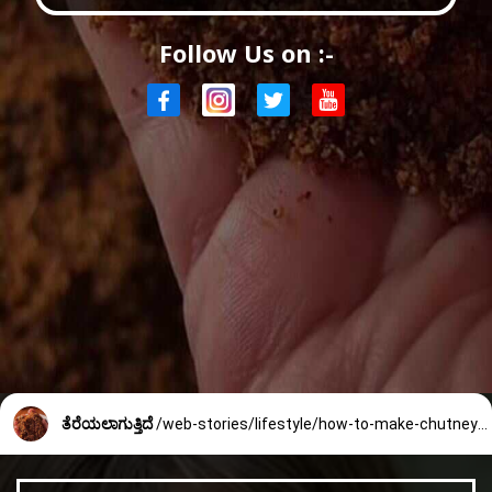
Follow Us on :-
ತೆರೆಯಲಾಗುತ್ತಿದೆ
/web-stories/lifestyle/how-to-make-chutney-powder-2584_5_1753508607.html