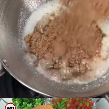
ಈಗ ಗಂಟುಗಳಿಲ್ಲದಂತೇ ಇದನ್ನು