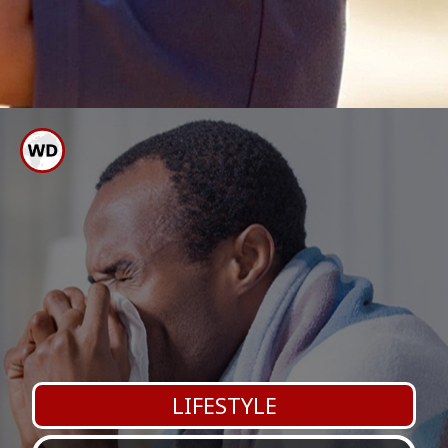
ಸಾಕಷ್ಟು ನೀರು ಮತ್ತು ನೀರಿನಂಶ
ಸೇವಿಸುವಂತೆ ನೋಡಿಕೊಳ್ಳಿ.
LIFESTYLE