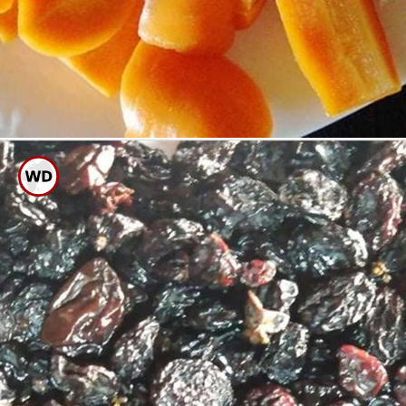
ಮಕ್ಕಳಿಗೆ ಕ್ಯಾರೆಟ್, ಪಾಲಕ್,
ಬ್ರಾಕೊಲಿಯಂತಹ ಫೈಬರ್ ಅಂಶ
ಅಧಿಕವಿರುವ ತರಕಾರಿ ಕೊಡಿ.