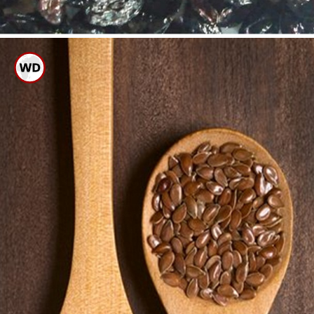
ಒಣದ್ರಾಕ್ಷಿಯನ್ನು ಖಾಲಿ ಹೊಟ್ಟೆಯಲ್ಲಿ
ಕೊಡುವುದನ್ನು ಅಭ್ಯಾಸ ಮಾಡಿ.