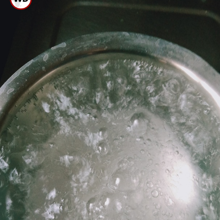
ಚಿಯಾ ಸೀಡ್ ಗಳನ್ನು ನೀಡಿ.