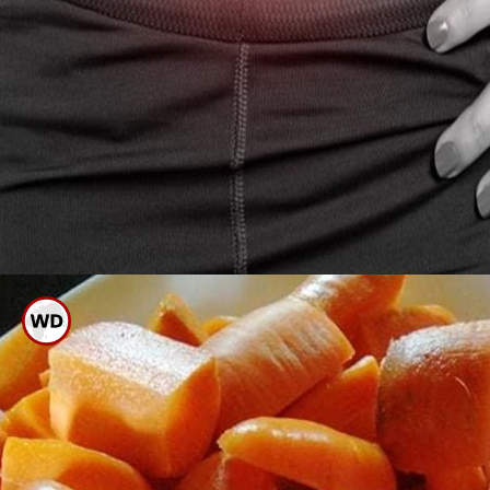
ಆಹಾರ ಮತ್ತು ಜೀವನಶೈಲಿಯಿಂದಲೇ
ಮಲಬದ್ಧತೆ ಉಂಟಾಗುತ್ತದೆ.