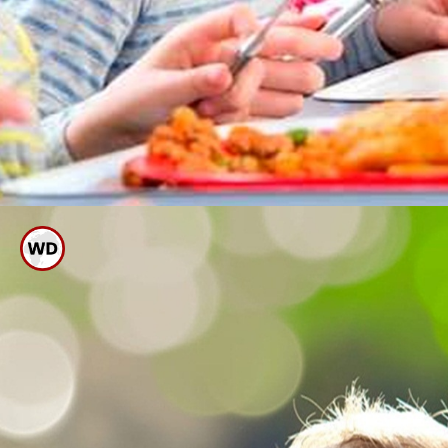
ಆದಷ್ಟು ದೈಹಿಕವಾಗಿ ಚಟುವಟಿಕೆ
ಮಾಡುವಂತಹ ಕೆಲಸ ನೀಡಿ.