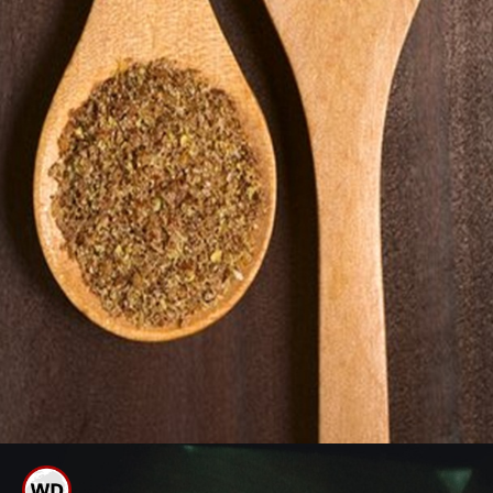
ಆಹಾರದಲ್ಲಿ ಅಗಸೆ ಬೀಜ ಅಥವಾ