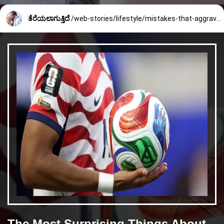
ತೆರೆಯಲಾಗುತ್ತಿದೆ
/web-stories/lifestyle/mistakes-that-aggravates-sinus-infection-1682_5_1707451582.html