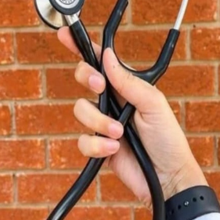
ಇದರಿಂದ ಕೀವು ಉಂಟಾಗಬಹುದು