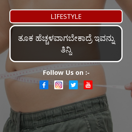
LIFESTYLE
ತೂಕ ಹೆಚ್ಚಳವಾಗಬೇಕಾದ್ರೆ ಇವನ್ನು
ತಿನ್ನಿ
Follow Us on :-