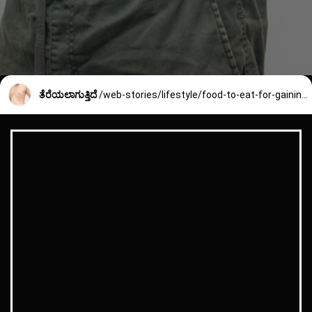
ತೆರೆಯಲಾಗುತ್ತಿದೆ
/web-stories/lifestyle/food-to-eat-for-gaining-weight-1832_5_1715230840.html