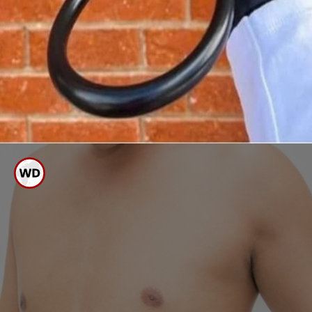
ನೆನಪಿಡಿ, ಯಾವುದೇ ಮನೆ ಮದ್ದುಗಳನ್ನು
ಪ್ರಯೋಗಿಸುವ ಮೊದಲು ತಜ್ಞ ವೈದ್ಯರ
ಸಲಹೆ ಪಡೆಯಿರಿ.