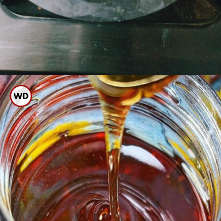
ತಣ್ಣೀರಿನಲ್ಲಿ ಅದ್ದಿಡುವುದರಿಂದ ಉರಿ
ನಿಲ್ಲದು ಹೀಗಾಗಿ ಹದ ಬಿಸಿ ನೀರಿನಲ್ಲಿ
ಕೆಲವು ಕ್ಷಣ ಸುಟ್ಟ ಜಾಗವನ್ನು ಇಡಿ