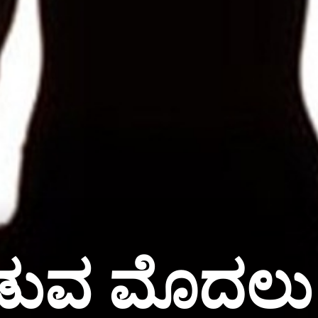
ುವ ಮೊದಲು