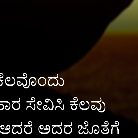
ು
ಕೆಲವೊಂದು
ಾರ ಸೇವಿಸಿ ಕೆಲವು
 ಆದರೆ ಅದರ ಜೊತೆಗೆ