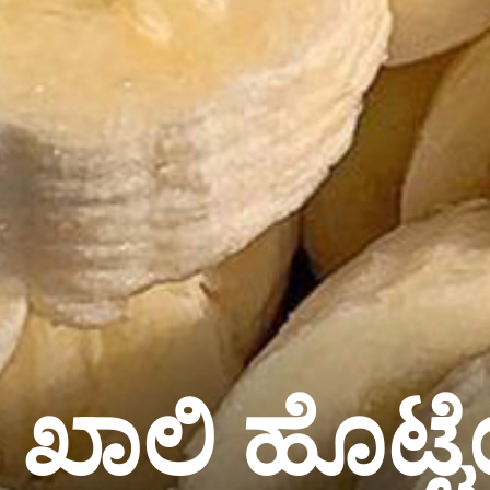
ಖಾಲಿ ಹೊಟ್ಟೆ