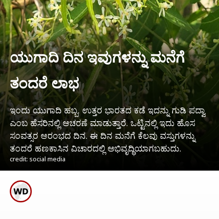
ಯುಗಾದಿ ದಿನ ಇವುಗಳನ್ನು ಮನೆಗೆ
ತಂದರೆ ಲಾಭ
ಇಂದು ಯುಗಾದಿ ಹಬ್ಬ. ಉತ್ತರ ಭಾರತದ ಕಡೆ ಇದನ್ನು ಗುಡಿ ಪದ್ವಾ
ಎಂಬ ಹೆಸರಿನಲ್ಲಿ ಆಚರಣೆ ಮಾಡುತ್ತಾರೆ. ಒಟ್ಟಿನಲ್ಲಿ ಇದು ಹೊಸ
ಸಂವತ್ಸರ ಆರಂಭದ ದಿನ. ಈ ದಿನ ಮನೆಗೆ ಕೆಲವು ವಸ್ತುಗಳನ್ನು
ತಂದರೆ ಹಣಕಾಸಿನ ವಿಚಾರದಲ್ಲಿ ಅಭಿವೃದ್ಧಿಯಾಗಬಹುದು.
credit: social media