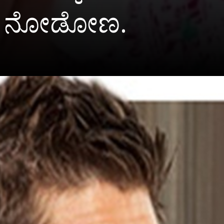
ೇನು ನೋಡೋಣ.