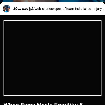
ತೆರೆಯಲಾಗುತ್ತಿದೆ
/web-stories/sports/team-india-latest-injury-update-555_1_1673257980.html