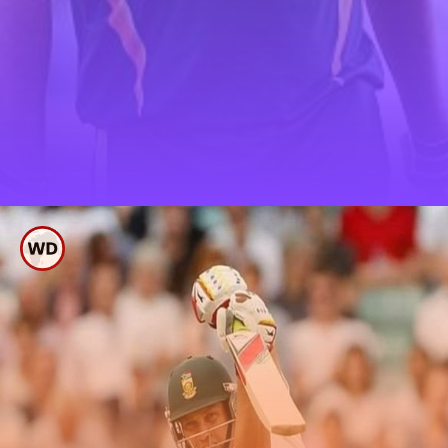
ಇಂಝಮಾಮ್ ಉಲ್ ಹಕ್
11739 ರನ್