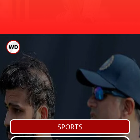
ಸಚಿನ್ ಜಾಗತಿಕವಾಗಿ ನಂ.1 ಸ್ಥಾನದಲ್ಲಿದ್ದರೆ,
ಜ್ಯಾಕ್ ಕ್ಯಾಲಿಸ್ 11579
ಕುಮಾರ್ ಸಂಗಕ್ಕಾರ ಎರಡನೇ, ರಿಕಿ ಪಾಂಟಿಂಗ್
ಮೂರನೇ ಸ್ಥಾನದಲ್ಲಿದ್ದಾರೆ. ಏಕದಿನ ಕ್ರಿಕೆಟ್ ನ
ರನ್
ಗರಿಷ್ಠ ರನ್ ಸರದಾರರ ಪಟ್ಟಿ ಇಲ್ಲಿದೆ.
SPORTS