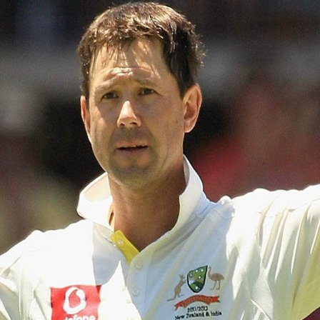
ಸನತ್ ಜಯಸೂರ್ಯ