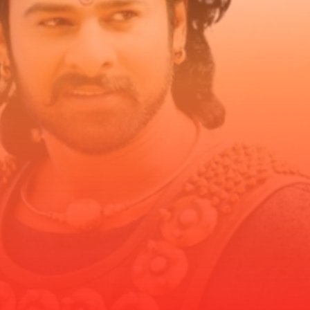
ಗೊತ್ತಾ?