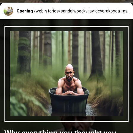
Opening
/web-stories/sandalwood/vijay-devarakonda-rashmika-mandanna-age-difference-166_4_1665893894.html