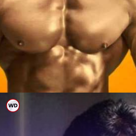
ನಟ ಪ್ರಭಾಸ್ ನಿಜ ಹೆಸರೇನು ಎಂದು
ನಿಮಗೆ ಗೊತ್ತಾ?