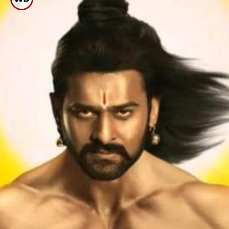
ನಟ ಪ್ರಭಾಸ್ ನಿಜ ಹೆಸರೇನು ಎಂದು
ನಿಮಗೆ ಗೊತ್ತಾ?