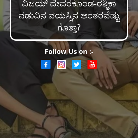
ವಿಜಯ್ ದೇವರಕೊಂಡ-ರಶ್ಮಿಕಾ
ನಡುವಿನ ವಯಸ್ಸಿನ ಅಂತರವೆಷ್ಟು
ಗೊತ್ತಾ?
Follow Us on :-