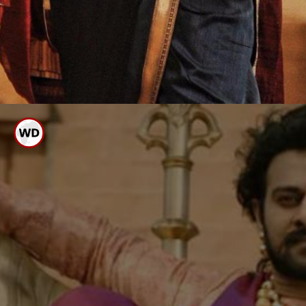
ಹೆಸರೇನು ಎಂದು
ನಿಮಗೆ ಗೊತ್ತಾ?
ನಟ ಪ್ರಭಾಸ್ ನಿಜ ಹೆಸರೇನು
ಎಂದು ನಿಮಗೆ ಗೊತ್ತಾ?
ಅಭಿಮಾನಿಗಳಿಂದ ಡಾರ್ಲಿಂಗ್ ಎಂದೇ
ಕರೆಯಿಸಿಕೊಳ್ಳುವ ನಟ ಪ್ರಭಾಸ್ ನಿಜವಾದ
ಹೆಸರು ವೆಂಕಟ ಸತ್ಯನಾರಾಯಣ ಪ್ರಭಾಸ್ ರಾಜು
ಉಪ್ಪಾಲಪತ್ತಿ ಎಂದಾಗಿದೆ.