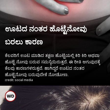
ಊಟದ ನಂತರ ಹೊಟ್ಟೆನೋವು
ಬರಲು ಕಾರಣ
ಕೆಲವರಿಗೆ ಊಟ ಮಾಡಿದ ತಕ್ಷಣ ಹೊಟ್ಟೆಯಲ್ಲಿ ಕಿರಿ ಕಿರಿ ಅಥವಾ
ಹೊಟ್ಟೆ ನೋವು ಬರುವ ಸಮಸ್ಯೆಯಿರುತ್ತದೆ. ಈ ರೀತಿ ಆಗುವುದಕ್ಕೆ
ಕೆಲವು ಕಾರಣಗಳಿರುತ್ತವೆ. ಹಾಗಿದ್ದರೆ ಊಟದ ನಂತರ
ಹೊಟ್ಟೆನೋವು ಬರುವುದೇಕೆ ನೋಡೋಣ.
credit: social media