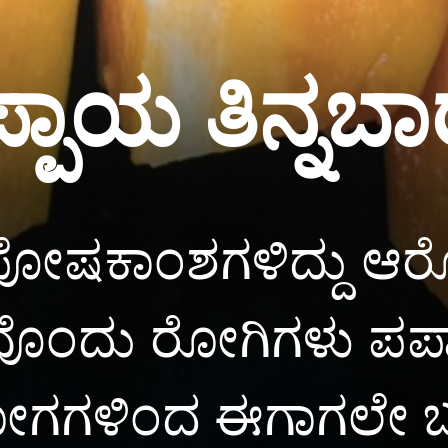
ಪ್ಪಾಯ ತಿನ್ನಬ
ೋಷಕಾಂಶಗಳಿದ್ದು ಆರೋಗ್
ಕೆಲವೊಂದು ರೋಗಿಗಳು ಪಪ್
ಗಗಳಿಂದ ಈಗಾಗಲೇ ಬಳಲು