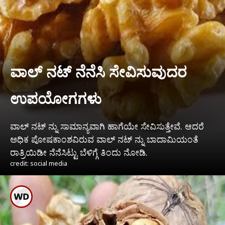
ವಾಲ್ ನಟ್ ನೆನೆಸಿ ಸೇವಿಸುವುದರ
ಉಪಯೋಗಗಳು
ವಾಲ್ ನಟ್ ನ್ನು ಸಾಮಾನ್ಯವಾಗಿ ಹಾಗೆಯೇ ಸೇವಿಸುತ್ತೇವೆ. ಆದರೆ
ಅಧಿಕ ಪೋಷಕಾಂಶವಿರುವ ವಾಲ್ ನಟ್ ನ್ನು ಬಾದಾಮಿಯಂತೆ
ರಾತ್ರಿಯಿಡೀ ನೆನೆಸಿಟ್ಟು ಬೆಳಿಗ್ಗೆ ತಿಂದು ನೋಡಿ.
credit: social media