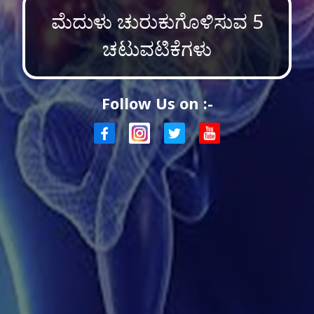
ಮೆದುಳು ಚುರುಕುಗೊಳಿಸುವ 5
ಚಟುವಟಿಕೆಗಳು
Follow Us on :-