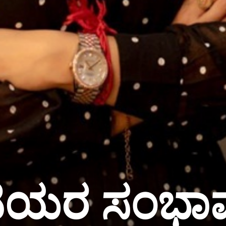
ಿಯರ ಸಂಭಾವ