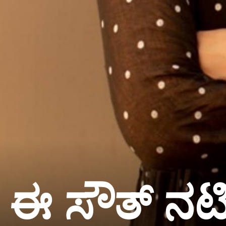
ಈ ಸೌತ್ ನಟ