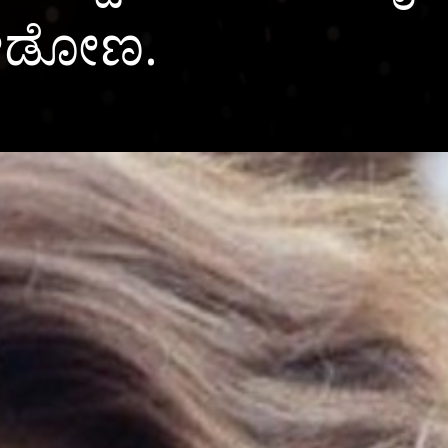
ನೋಡೋಣ.