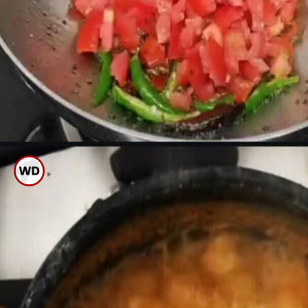
ಈಗ ಬಾಣಲೆಯಲ್ಲಿ ಕತ್ತರಿಸಿ
ಟೊಮೆಟೊವನ್ನು ಎಣ್ಣೆ ಹಾಕಿ ಫ್ರೈ ಮಾಡಿ