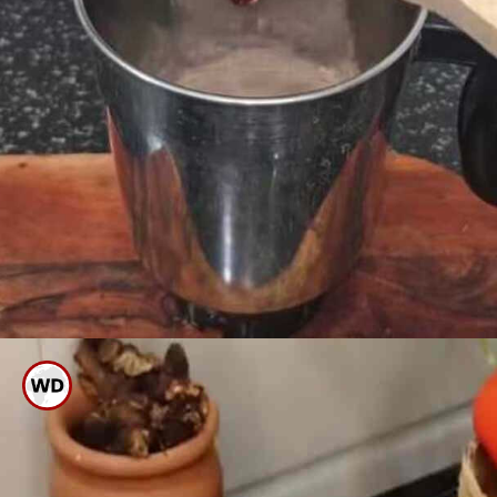
ಈ ಮಿಶ್ರಣವನ್ನು ನೀರು ಹಾಕದೇ
ರುಬ್ಬಿಟ್ಟುಕೊಳ್ಳಿ