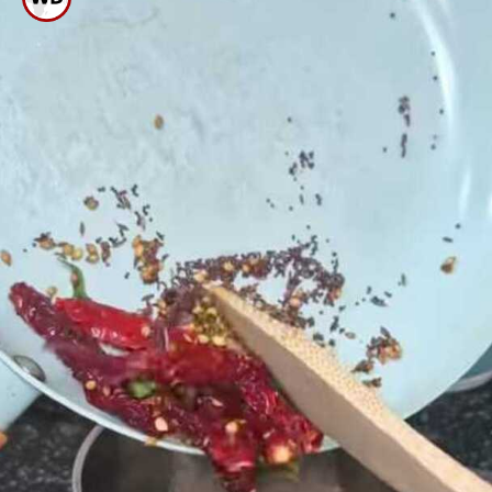
ಮಯಣದ ಇಂಗು ಸೇರಿಸಿ