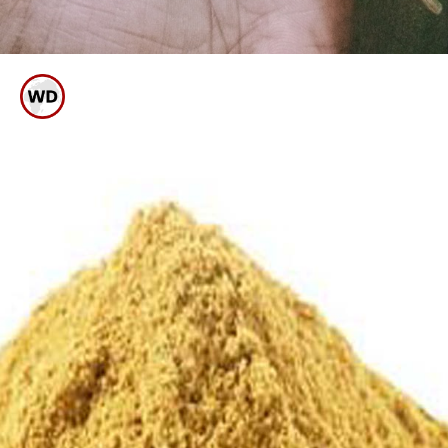
ನಾಲ್ಕು ಒಣ ಮೆಣಸನ್ನೂ ಸೇರಿಸಿ ಚೆನ್ನಾಗಿ
ಫ್ರೈ ಮಾಡಿ