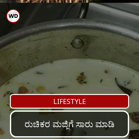
ಇದನ್ನು ಚೆನ್ನಾಗಿ ಕುದಿಸಿ ಕೊತ್ತಂಬರಿ
ಸೊಪ್ಪು, ಬೆಲ್ಲ, ಉಪ್ಪು ಹಾಕಿದರೆ ಸಾರು
ರೆಡಿ
LIFESTYLE
ರುಚಿಕರ ಮಜ್ಜಿಗೆ ಸಾರು ಮಾಡಿ