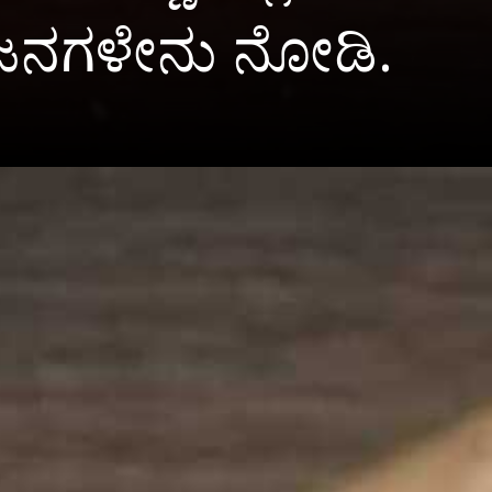
ೋಜನಗಳೇನು ನೋಡಿ.