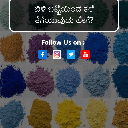
ಬಿಳಿ ಬಟ್ಟೆಯಿಂದ ಕಲೆ
ತೆಗೆಯುವುದು ಹೇಗೆ?
Follow Us on :-