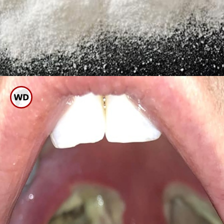
ಬೇಕಿಂಗ್ ಸೋಡಾಗೆ ನಿಂಬೆ ರಸ ಬೆರೆಸಿ
ಪೇಸ್ಟ್ ಮಾಡಿ ಹಲ್ಲು ಸ್ವಚ್ಛಗೊಳಿಸಿ. ಬಳಿಕ
ಸ್ವಚ್ಛ ನೀರಿನಿಂದ ಬಾಯಿ ಮುಕ್ಕಳಿಸಿ.