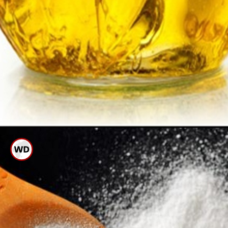
ಪ್ರತಿ ನಿತ್ಯ ಕೊಬ್ಬರಿ ಎಣ್ಣೆಯಿಂದ ಬಾಯಿ
ಮುಕ್ಕಳಿಸಿ