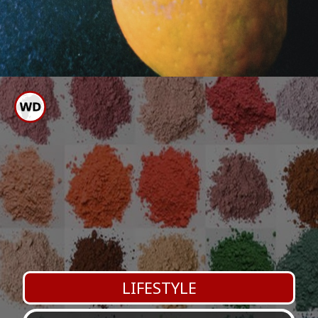
ಗರಿ ಗರಿಯಾದ ತರಕಾರಿ, ಹಣ್ಣುಗಳನ್ನು
ಚೆನ್ನಾಗಿ ಜಗಿದು ತಿನ್ನಿ
LIFESTYLE