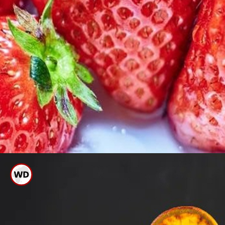
ಸ್ಟ್ರಾಬೆರಿಯನ್ನು ಸ್ಮಾಶ್ ಮಾಡಿ ಬೇಕಿಂಗ್
ಸೋಡಾ ಜೊತೆ ಮಿಕ್ಸ್ ಮಾಡಿ ಹಲ್ಲು ಸ್ವಚ್ಛ
ಮಾಡಿ.