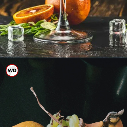
ಆಪಲ್ ಸೈಡ್ ವಿನೇಗರ್ ಬಳಸಿ ಬಾಯಿ
ಮುಕ್ಕಳಿಸಿ.