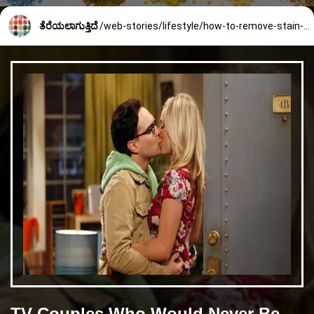
ತೆರೆಯಲಾಗುತ್ತಿದೆ
/web-stories/lifestyle/how-to-remove-stain-from-white-clothes-1644_5_1705560355.html