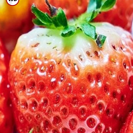
ಅರಶಿನ, ಉಪ್ಪನ್ನು ಸಾಸಿವೆ ಎಣ್ಣೆ ಜೊತೆ
ಮಿಕ್ಸ್ ಮಾಡಿ ಬಾಯಿ ಮುಕ್ಕಳಿಸಿ. ಇದನ್ನು
ಸೇವಿಸಬೇಡಿ.