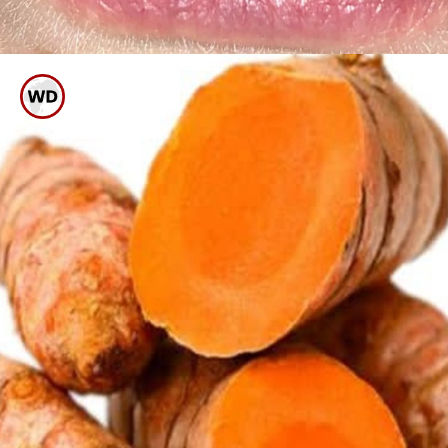
ಚಾರ್ಕೋಲ್ ಪೌಡರ್ ಬಳಸಿ
ಹಲ್ಲುಜ್ಜುವುದನ್ನು ಅಭ್ಯಾಸ ಮಾಡಿ