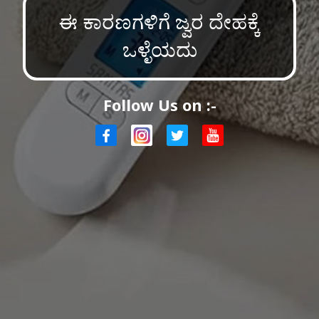
ಈ ಕಾರಣಗಳಿಗೆ ಜ್ವರ ದೇಹಕ್ಕೆ
ಒಳ್ಳೆಯದು
Follow Us on :-