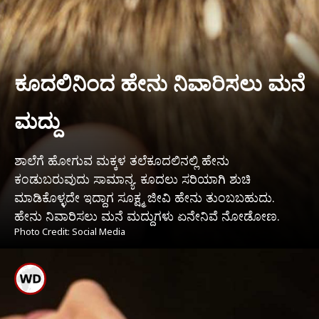
ಕೂದಲಿನಿಂದ ಹೇನು ನಿವಾರಿಸಲು ಮನೆ
ಮದ್ದು
ಶಾಲೆಗೆ ಹೋಗುವ ಮಕ್ಕಳ ತಲೆಕೂದಲಿನಲ್ಲಿ ಹೇನು
ಕಂಡುಬರುವುದು ಸಾಮಾನ್ಯ. ಕೂದಲು ಸರಿಯಾಗಿ ಶುಚಿ
ಮಾಡಿಕೊಳ್ಳದೇ ಇದ್ದಾಗ ಸೂಕ್ಷ್ಮ ಜೀವಿ ಹೇನು ತುಂಬಬಹುದು.
ಹೇನು ನಿವಾರಿಸಲು ಮನೆ ಮದ್ದುಗಳು ಏನೇನಿವೆ ನೋಡೋಣ.
Photo Credit: Social Media