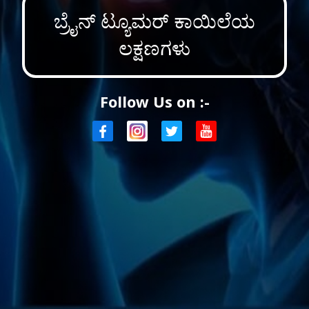
ಬ್ರೈನ್ ಟ್ಯೂಮರ್ ಕಾಯಿಲೆಯ
ಲಕ್ಷಣಗಳು
Follow Us on :-