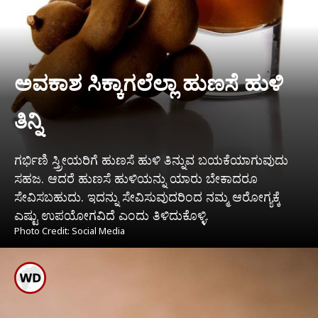
ಅವಕಾಶ ಸಿಕ್ಕಾಗಲೆಲ್ಲಾ ಹುಣಸೆ ಹುಳಿ
ತಿನ್ನಿ
ಗರ್ಭಿಣಿ ಸ್ತ್ರೀಯರಿಗೆ ಹುಣಸೆ ಹುಳಿ ತಿನ್ನುವ ಬಯಕೆಯಾಗುವುದು
ಸಹಜ. ಆದರೆ ಹುಣಸೆ ಹುಳಿಯನ್ನು ಯಾರು ಬೇಕಾದರೂ
ಸೇವಿಸಬಹುದು. ಇದನ್ನು ಸೇವಿಸುವುದರಿಂದ ನಮ್ಮ ಆರೋಗ್ಯಕ್ಕೆ
ಎಷ್ಟು ಉಪಯೋಗವಿದೆ ಎಂದು ತಿಳಿದುಕೊಳ್ಳಿ.
Photo Credit: Social Media