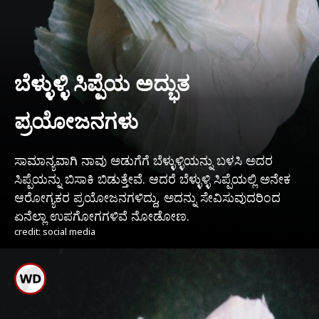
ಬೆಳ್ಳುಳ್ಳಿ ಸಿಪ್ಪೆಯ ಅದ್ಭುತ
ಪ್ರಯೋಜನಗಳು
ಸಾಮಾನ್ಯವಾಗಿ ನಾವು ಅಡುಗೆಗೆ ಬೆಳ್ಳುಳ್ಳಿಯನ್ನು ಬಳಸಿ ಅದರ
ಸಿಪ್ಪೆಯನ್ನು ಬಿಸಾಕಿ ಬಿಡುತ್ತೇವೆ. ಆದರೆ ಬೆಳ್ಳುಳ್ಳಿ ಸಿಪ್ಪೆಯಲ್ಲಿ ಅನೇಕ
ಆರೋಗ್ಯಕರ ಪ್ರಯೋಜನಗಳಿದ್ದು, ಅದನ್ನು ಸೇವಿಸುವುದರಿಂದ
ಏನೆಲ್ಲಾ ಉಪಗೋಗಗಳಿವೆ ನೋಡೋಣ.
credit: social media