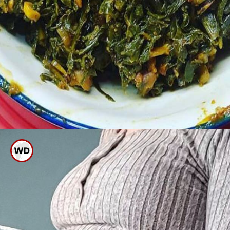
ಪೋಷಕಾಂಶ ಭರಿತ ಮೂಲಂಗಿ
ಸೊಪ್ಪನ್ನು ಸಾಂಬಾರ್ ಅಥವಾ ಪಲ್ಯ
ಮಾಡಿ ಸೇವಿಸಬಹುದು