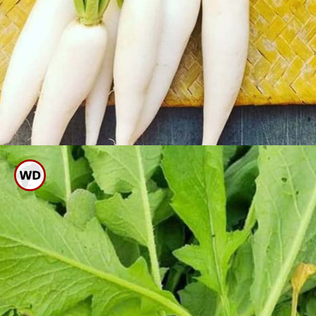
ಪೈಲ್ಸ್ ಅಥವಾ ಮಲಬದ್ಧತೆಯಂತಹ
ಸಮಸ್ಯೆಯಿರುವವರು ಮೂಲಂಗ
ಸೊಪ್ಪನ್ನು ಸೇವಿಸಿ