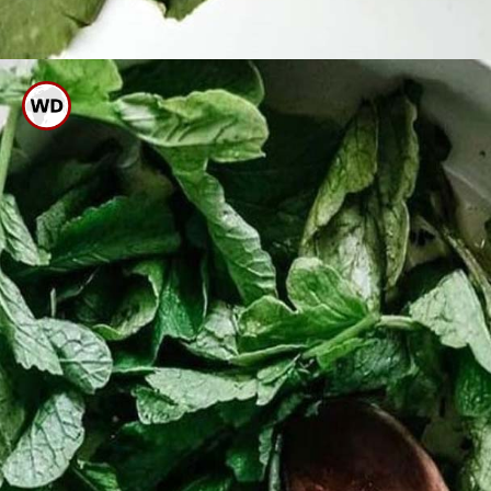
ವಿಟಮಿನ್ ಸಿ ಅಂಶವಿರುವ ಕಾರಣ
ದೇಹದಲ್ಲಿ ರೋಗ ನಿರೋಧಕ ಶಕ್ತಿ
ವೃದ್ಧಿಸುವ ಗುಣ ಹೊಂದಿದೆ