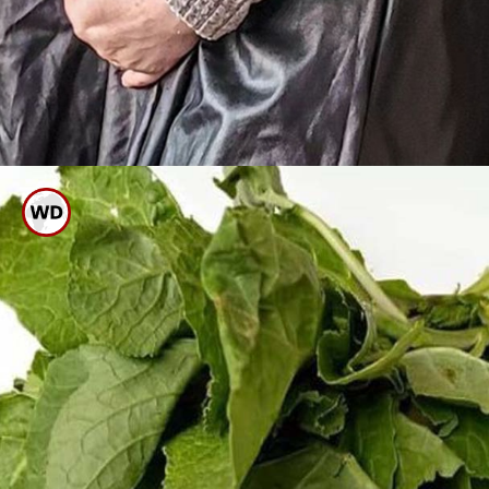
ಮೂಲಂಗಿ ಸೊಪ್ಪಿನಲ್ಲಿ ವಿಟಮಿನ್ ಸಿ,
ಫೋಲಿಕ್ ಆಸಿಡ್ ಅಂಶ ಹೇರಳವಾಗಿದ್ದು
ಗರ್ಭಿಣಿ ಸ್ತ್ರೀಯರಿಗೂ ಉತ್ತಮ