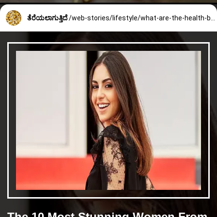
ತೆರೆಯಲಾಗುತ್ತಿದೆ
/web-stories/lifestyle/what-are-the-health-benefits-of-sprouted-fenugreek-seeds-1899_5_1718777729.html