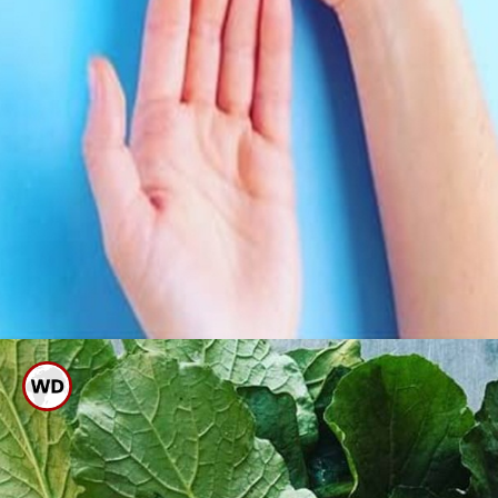
ಮಧುಮೇಹಿಗಳು ಮೂಲಂಗಿ ಸೊಪ್ಪನ್ನು
ಹೇರಳವಾಗಿ ಬಳಸುವುದರಿಂದ