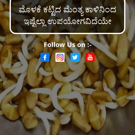
ಮೊಳಕೆ ಕಟ್ಟಿದ ಮೆಂತ್ಯ ಕಾಳಿನಿಂದ
ಇಷ್ಟೆಲ್ಲಾ ಉಪಯೋಗವಿದೆಯೇ
Follow Us on :-