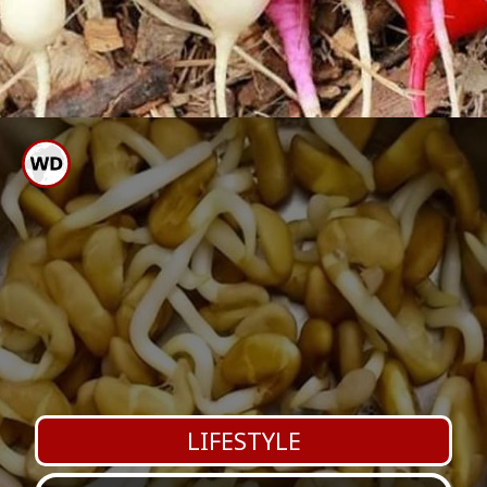
ದೇಹದಲ್ಲಿರುವ ವಿಷಕಾರೀ ಅಂಶವನ್ನು
ಹೊರಹಾಕುವ ಸಾಮರ್ಥ್ಯವಿದ್ದು,
ಪಿತ್ತಕೋಶದ ಆರೋಗ್ಯಕ್ಕೂ ಉತ್ತಮ.
LIFESTYLE