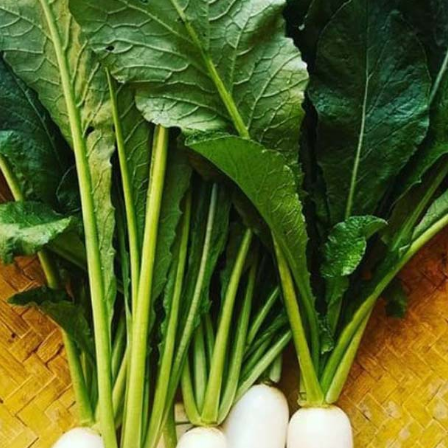
ಮಧುಮೇಹ ನಿಯಂತ್ರಿಸಬಹುದು