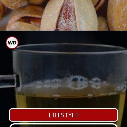
ಆಂಟಿ ಆಕ್ಸಿಡೆಂಟ್ ಮತ್ತು ಉರಿಯೂತ
ತಡೆಯುವ ಗುಣವನ್ನು ಹೊಂದಿದೆ.
LIFESTYLE