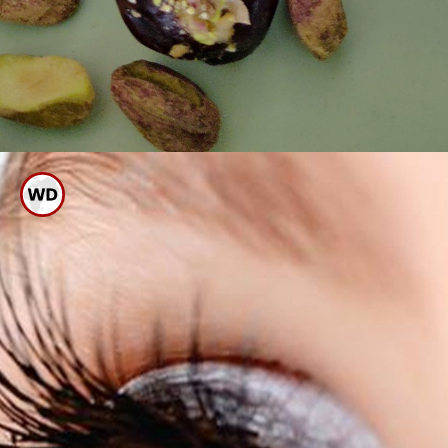
ದೇಹದ ವಿವಿಧ ಅಂಗಗಳು
ಆರೋಗ್ಯವಾಗಿರುವಂತೆ ನೋಡಿಕೊಳ್ಳುವ
ಸಾಮರ್ಥ್ಯ ಪಿಸ್ತಾಗಿದೆ.