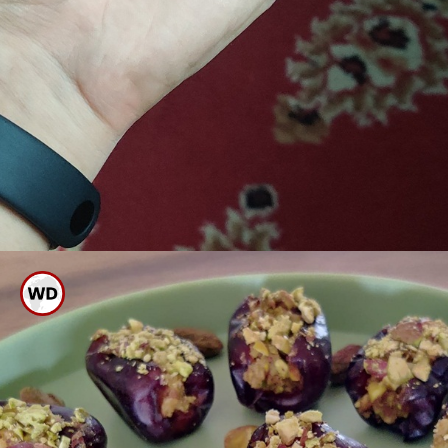
ವಿಟಮಿನ್ ಬಿ6, ಖನಿಜಾಂಶಗಳು,
ಮ್ಯಾಗ್ನಿಶಿಯಂ ಹೇರಳವಾಗಿರುವ ಒಣ
ಹಣ್ಣು ಪಿಸ್ತಾ