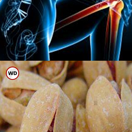
ಮ್ಯಾಗ್ನಿಶಿಯಂನಂತಹ ಅಂಶಗಳಿದ್ದು,
ಎಲುಬಿನ ಆರೋಗ್ಯ ಸಂರಕ್ಷಿಸುತ್ತದೆ.