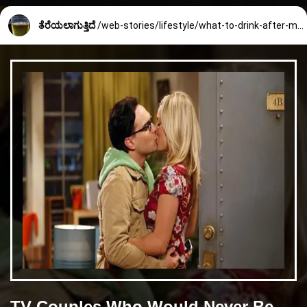
ತೆರೆಯಲಾಗುತ್ತಿದೆ
/web-stories/lifestyle/what-to-drink-after-meal-to-help-digestion-1702_5_1708496553.html