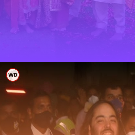
ನಿಶ್ಚಿತಾರ್ಥದ ಸಂಭ್ರಮದಲ್ಲಿ
ಅಂಬಾನಿ ಕುಟುಂಬ