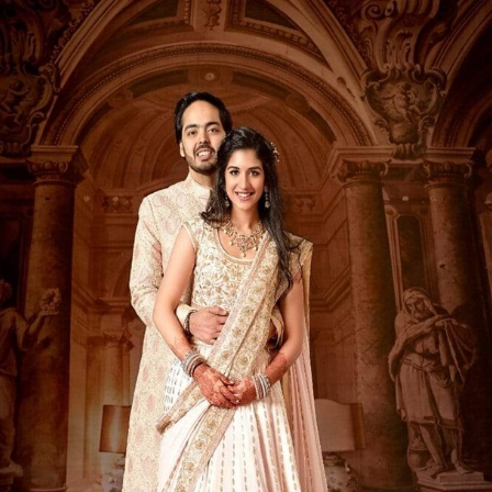
ಅನಂತ್ ಜೊತೆ ರಾಧಿಕಾ ಫೋಟೋ