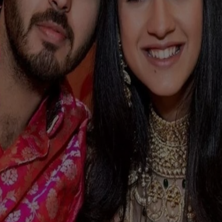
ನಿಶ್ಚಿತಾರ್ಥದ ಸಂಭ್ರಮದ ಕ್ಷಣಗಳು ಇಲ್ಲಿವೆ.