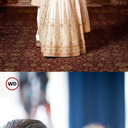
ಶೂಟ್
ರಾಜಸ್ಥಾನದಲ್ಲಿ ಸಾಂಪ್ರದಾಯಿಕವಾಗಿ ಇಬ್ಬರ
ವಿವಾಹ ನಿಶ್ಚಿತಾರ್ಥ ಕಾರ್ಯಕ್ರಮ ಇತ್ತೀಚೆಗೆ
ನೆರವೇರಿದೆ. ಈ ಕಾರ್ಯಕ್ರಮದಲ್ಲಿ ಇಡೀ
ಅಂಬಾನಿ ಕುಟುಂಬ ಭಾಗಿಯಾಗಿತ್ತು.