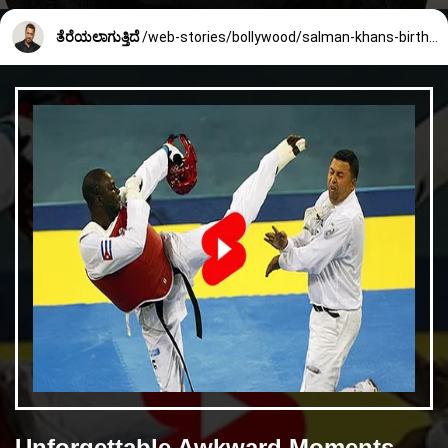
ತೆರೆಯಲಾಗುತ್ತಿದೆ
/web-stories/bollywood/salman-khans-birthday-495_3_1672114890.html