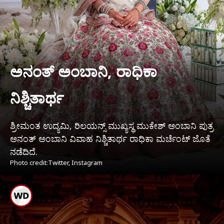
ಅನಂತ್ ಅಂಬಾನಿ, ರಾಧಿಕಾ
ನಿಶ್ಚಿತಾರ್ಥ
ಶ್ರೀಮಂತ ಉದ್ಯಮಿ, ರಿಲಯನ್ಸ್ ಮುಖ್ಯಸ್ಥ ಮುಕೇಶ್ ಅಂಬಾನಿ ಪುತ್ರ
ಅನಂತ್ ಅಂಬಾನಿ ವಿವಾಹ ನಿಶ್ಚಿತಾರ್ಥ ರಾಧಿಕಾ ಮರ್ಚೆಂಟ್ ಜೊತೆ
ನಡೆದಿದೆ.
Photo credit:Twitter, Instagram