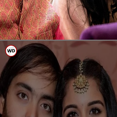
ಮದುವೆಯಾಗುತ್ತಿರುವ
ಜೋಡಿ
ಮುಕೇಶ್ ಅಂಬಾನಿ ಕಿರಿಯ ಪುತ್ರ
ಅನಂತ್, ರಾಧಿಕಾ ನಿಶ್ಚಿತಾರ್ಥ ಕಾರ್ಯಕ್ರಮಕ್ಕೆ
ಅಂಬಾನಿ ಕುಟುಂಬಕ್ಕೆ ಆಪ್ತರಾಗಿರುವ
ಬಾಲಿವುಡ್ ತಾರೆಯರೂ ಆಗಮಿಸಿದ್ದರು.