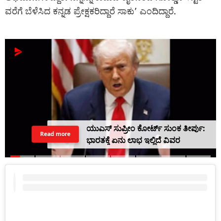
ವರೆಗೆ ಬೆಳೆಸಿದ ಕನ್ನಡ ಪ್ರೇಕ್ಷಕರಿದ್ದಾರೆ ಸಾಕು’ ಎಂದಿದ್ದಾರೆ.
ಯುಎಸ್ ಸುಪ್ರೀಂ ಕೋರ್ಟ್ ಸುಂಕ ತೀರ್ಪು:
Read more
ಭಾರತಕ್ಕೆ ಏನು ಲಾಭ ಇಲ್ಲಿದೆ ವಿವರ