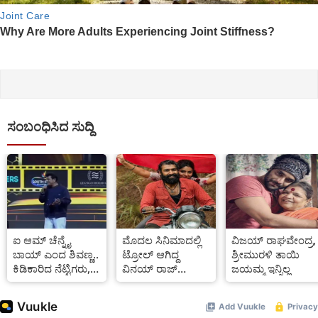
ಸಂಬಂಧಿಸಿದ ಸುದ್ದಿ
ಐ ಆಮ್ ಚೆನ್ನೈ
ಮೊದಲ ಸಿನಿಮಾದಲ್ಲಿ
ವಿಜಯ್ ರಾಘವೇಂದ್ರ,
ಬಾಯ್ ಎಂದ ಶಿವಣ್ಣ..
ಟ್ರೋಲ್ ಆಗಿದ್ದ
ಶ್ರೀಮುರಳಿ ತಾಯಿ
ಕಿಡಿಕಾರಿದ ನೆಟ್ಟಿಗರು,
ವಿನಯ್ ರಾಜ್
ಜಯಮ್ಮ ಇನ್ನಿಲ್ಲ
ಸಮರ್ಥಿಸಿದ ಕೆಲವರು
ಕುಮಾರ್:
Video
ಗ್ರಾಮಾಯಣ ಸಿನಿಮಾ
ನೋಡಿದ ಪ್ರೇಕ್ಷಕರು