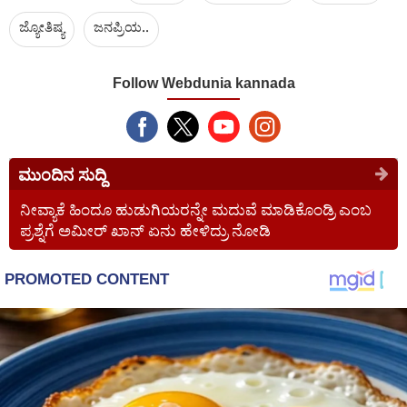
ಜ್ಯೋತಿಷ್ಯ
ಜನಪ್ರಿಯ..
Follow Webdunia kannada
ಮುಂದಿನ ಸುದ್ದಿ
ನೀವ್ಯಾಕೆ ಹಿಂದೂ ಹುಡುಗಿಯರನ್ನೇ ಮದುವೆ ಮಾಡಿಕೊಂಡ್ರಿ ಎಂಬ
ಪ್ರಶ್ನೆಗೆ ಅಮೀರ್ ಖಾನ್ ಏನು ಹೇಳಿದ್ರು ನೋಡಿ