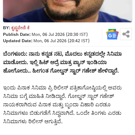
BY:
ಕೃಷ್ಣವೇಣಿ ಕೆ
Publish Date:
Mon, 06 Jul 2026 (20:30 IST)
Updated Date:
Mon, 06 Jul 2026 (20:42 IST)
ಬೆಂಗಳೂರು: ನಾನು ಕನ್ನಡ ನಟ, ಮೊದಲು ಕನ್ನಡದಲ್ಲೇ ಸಿನಿಮಾ
ಮಾಡೋದು. ಇಲ್ಲಿ ಹಿಟ್ ಆದ್ರೆ ಮಾತ್ರ ಪ್ಯಾನ್ ಇಂಡಿಯಾ
ಹೋಗೋದು.. ಹೀಗಂತ ಗೋಲ್ಡನ್ ಸ್ಟಾರ್ ಗಣೇಶ್ ಹೇಳಿದ್ದಾರೆ.
ಇಂದು ಪಿನಾಕ ಸಿನಿಮಾ ಪ್ರಿ ರಿಲೀಸ್ ಪತ್ರಿಕಾಗೋಷ್ಠಿಯಲ್ಲಿ ಅವರು
ಸಿನಿಮಾ ಬಗ್ಗೆ ಮಾಹಿತಿ ನೀಡಿದ್ದಾರೆ. ಗೋಲ್ಡನ್ ಸ್ಟಾರ್ ಗಣೇಶ್
ನಾಯಕರಾಗಿರುವ ಪಿನಾಕ ಮತ್ತು ಬೃಂದಾ ವಿಹಾರಿ ಎರಡೂ
ಸಿನಿಮಾಗಳೂ ಬಿಡುಗಡೆಗೆ ಸಿದ್ಧವಾಗಿದೆ. ಒಂದೇ ತಿಂಗಳು ಎರಡು
ಸಿನಿಮಾಗಳು ರಿಲೀಸ್ ಆಗುತ್ತಿವೆ.