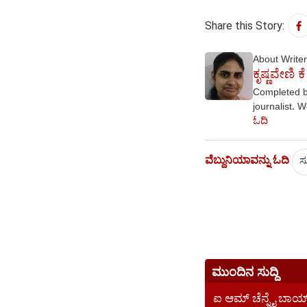
Share this Story:
About Writer
ಕೃಷ್ಣವೇಣಿ ಕೆ
Completed b
journalist. W
ಓದಿ
ವೆಬ್ದುನಿಯಾವನ್ನು ಓದಿ
ಸು
ಮುಂದಿನ ಸುದ್ದಿ
ಐ ಆಮ್ ಚೆನ್ನೈ ಬಾಯ್ 