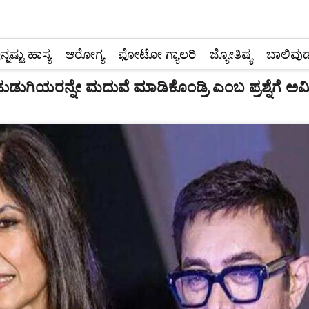
ನ್ನಷ್ಟು ಹಾಸ್ಯ
ಆರೋಗ್ಯ
ಫೋಟೋ ಗ್ಯಾಲರಿ
ಜ್ಯೋತಿಷ್ಯ
ಬಾಲಿವುಡ
ಹುಡುಗಿಯರನ್ನೇ ಮದುವೆ ಮಾಡಿಕೊಂಡ್ರಿ ಎಂಬ ಪ್ರಶ್ನೆಗೆ 