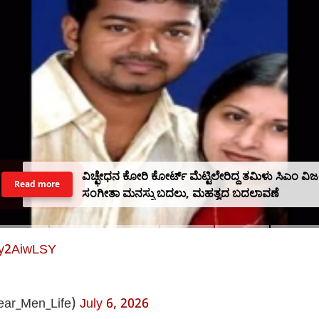
ವಿಚ್ಛೇಧನ ಕೋರಿ ಕೋರ್ಟ್ ಮೆಟ್ಟಿಲೇರಿದ್ದ ತಮಿಳು ಸಿಎಂ ವಿಜ
Read more
ಸಂಗೀತಾ ಮನಸ್ಸು ಬದಲು, ಮಹತ್ವದ ಬದಲಾವಣೆ
ny2AiwLSY
ar_Men_Life)
July 6, 2026