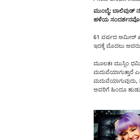
ಮುಂಬೈ: ಬಾಲಿವುಡ್ ನಟ 
ಹಳೆಯ ಸಂದರ್ಶನವೊಂ
61 ವರ್ಷದ ಅಮೀರ್ ಖಾನ
ಇದಕ್ಕೆ ಮೊದಲು ಅವರು 
ಮೂಲತಃ ಮುಸ್ಲಿಂ ಧ
ಮದುವೆಯಾಗುತ್ತಾರೆ ಎಂ
ಮದುವೆಯಾಗುವುದು, ಮಕ್
ಅವರಿಗೆ ಹಿಂದೂ ಹುಡುಗ