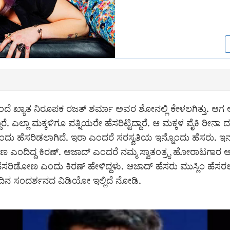
 ಹಿಂದೆ ಖ್ಯಾತ ನಿರೂಪಕ ರಜತ್ ಶರ್ಮಾ ಅವರ ಶೋನಲ್ಲಿ ಕೇಳಲಗಿತ್ತು. ಆಗ
ರೆ. ಎಲ್ಲಾ ಮಕ್ಕಳಿಗೂ ಪತ್ನಿಯರೇ ಹೆಸರಿಟ್ಟಿದ್ದಾರೆ. ಆ ಮಕ್ಕಳ ಪೈಕಿ ರೀನಾ ದ
ಂದು ಹೆಸರಿಡಲಾಗಿದೆ. ಇರಾ ಎಂದರೆ ಸರಸ್ವತಿಯ ಇನ್ನೊಂದು ಹೆಸರು. ಇನ್
ಣ ಎಂದಿದ್ದ ಕಿರಣ್. ಆಜಾದ್ ಎಂದರೆ ನಮ್ಮ ಸ್ವಾತಂತ್ರ್ಯ ಹೋರಾಟಗಾರ
ಸರಿಡೋಣ ಎಂದು ಕಿರಣ್ ಹೇಳಿದ್ದಳು. ಆಜಾದ್ ಹೆಸರು ಮುಸ್ಲಿಂ ಹೆಸರ
ದಿನ ಸಂದರ್ಶನದ ವಿಡಿಯೋ ಇಲ್ಲಿದೆ ನೋಡಿ.